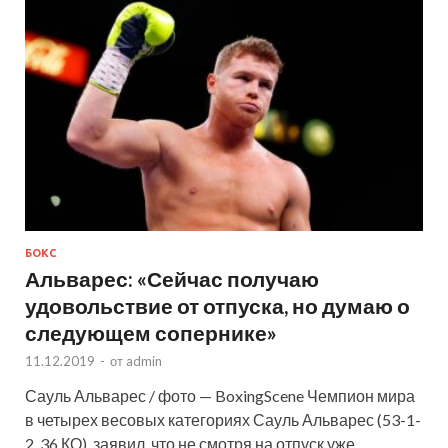
БОКС
Альварес: «Сейчас получаю
удовольствие от отпуска, но думаю о
следующем сопернике»
11.12.2019
-
от
admin
Сауль Альварес / фото — BoxingScene Чемпион мира
в четырех весовых категориях Сауль Альварес (53-1-
2, 36 КО), заявил, что не смотря на отпуск уже