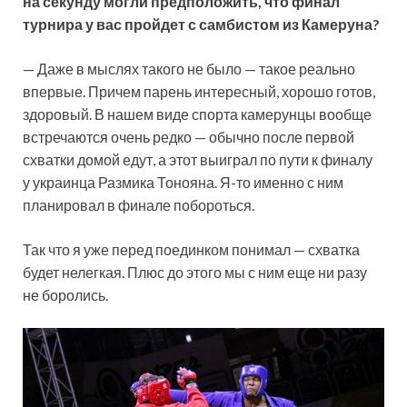
на секунду могли предположить, что финал
турнира у вас пройдет с самбистом из Камеруна?
— Даже в мыслях такого не было — такое реально
впервые. Причем парень интересный, хорошо готов,
здоровый. В нашем виде спорта камерунцы вообще
встречаются очень редко — обычно после первой
схватки домой едут, а этот выиграл по пути к финалу
у украинца Размика Тонояна. Я-то именно с ним
планировал в финале побороться.
Так что я уже перед поединком понимал — схватка
будет нелегкая. Плюс до этого мы с ним еще ни разу
не боролись.