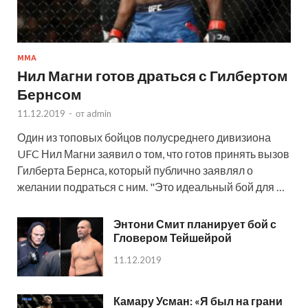
MMA
Нил Магни готов драться с Гилбертом
Бернсом
11.12.2019
-
от
admin
Один из топовых бойцов полусреднего дивизиона
UFC Нил Магни заявил о том, что готов принять вызов
Гилберта Бернса, который публично заявлял о
желании подраться с ним. "Это идеальный бой для …
Энтони Смит планирует бой с
Гловером Тейшейрой
11.12.2019
Камару Усман: «Я был на грани