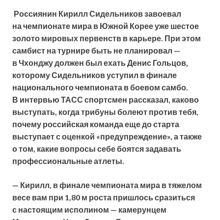
Россиянин Кирилл Сидельников завоевал
на чемпионате мира в Южной Корее уже шестое
золото мировых первенств в карьере. При этом
самбист на турнире быть не планировал —
в Чхонджу должен был ехать Денис Гольцов,
которому Сидельников уступил в финале
национального
чемпионата в боевом самбо.
В интервью ТАСС спортсмен рассказал, каково
выступать, когда трибуны болеют против тебя,
почему российская команда еще до старта
выступает с оценкой «предупреждение», а также
о том, какие вопросы себе боятся задавать
профессиональные атлеты.
— Кирилл, в финале чемпионата мира в тяжелом
весе вам при 1,80 м роста пришлось сразиться
с настоящим исполином — камерунцем