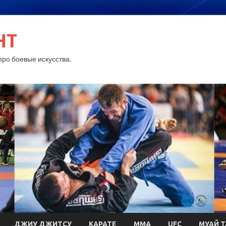
HT
ро боевые искусства.
ДЖИУ ДЖИТСУ
КАРАТЕ
MMA
UFC
МУАЙ Т