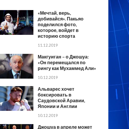
«Мечтай, верь,
добивайся». Пакьяо
поделился фото,
которое, войдет в
историю спорта
11.12.2019
Макгуиган – о Джошуа:
«Он перемещался по
рингу как Мухаммед Али»
10.12.2019
Альварес хочет
боксировать в
Саудовской Аравии,
Японии и Англии
10.12.2019
Джошуа в апреле может