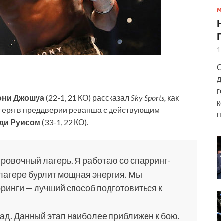
1
О
д
г
они Джошуа
(22-1, 21 КО) рассказал
Sky Sports,
как
к
агеря в преддверии реванша с действующим
п
ди Руисом
(33-1, 22 КО).
ровочный лагерь. Я работаю со спарринг-
лагере бурлит мощная энергия. Мы
ринги — лучший способ подготовиться к
ад. Данный этап наиболее приближен к бою.