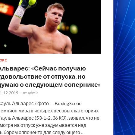
ОКС
Альварес: «Сейчас получаю
удовольствие от отпуска, но
думаю о следующем сопернике»
1.12.2019
-
от
admin
ауль Альварес / фото — BoxingScene
емпион мира в четырех весовых категориях
ауль Альварес (53-1-2, 36 КО), заявил, что не
мотря на отпуск уже задумывается над
ыбором оппонента для следующего …