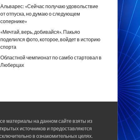
Альварес: «Сейчас получаю удовольствие
от отпуска, но думаю о следующем
сопернике»
«Мечтай, верь, добивайся». Пакьяо
поделился фото, которое, войдет в историю
спорта
Областной чемпионат по самбо стартовал в
Люберцах
се материалы на данном сайте взяты из
ткрытых источников и предоставляются
сключительно в ознакомительных целях.