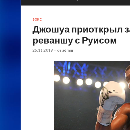
БОКС
Джошуа приоткрыл з
реваншу с Руисом
25.11.2019
-
от
admin