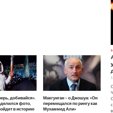
Б
1
С
Ч
верь, добивайся».
Макгуиган – о Джошуа: «Он
С
оделился фото,
перемещался по рингу как
с
войдет в историю
Мухаммед Али»
в