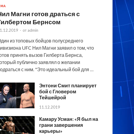
MMA
Нил Магни готов драться с
Гилбертом Бернсом
1.12.2019
-
от
admin
дин из топовых бойцов полусреднего
ивизиона UFC Нил Магни заявил о том, что
отов принять вызов Гилберта Бернса,
оторый публично заявлял о желании
одраться с ним. "Это идеальный бой для …
Энтони Смит планирует
бой с Гловером
Тейшейрой
11.12.2019
Камару Усман: «Я был на
грани завершения
карьеры»