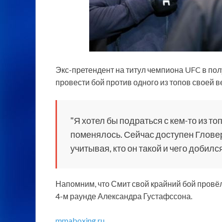
Экс-претендент на титул чемпиона UFC в по
провести бой против одного из топов своей 
"Я хотел бы подраться с кем-то из то
поменялось. Сейчас доступен
Гловер
учитывая, кто он такой и чего добился
Напомним, что Смит свой крайний бой провёл
4-м раунде Александра Густафссона.
mmaboxing.ru