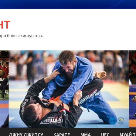
HT
ро боевые искусства.
ДЖИУ ДЖИТСУ
КАРАТЕ
MMA
UFC
МУАЙ Т