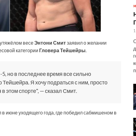
1
О
лутяжёлом весе
Энтони Смит
заявил о желании
д
весовой категории
Гловера Тейшейры
.
г
к
п
п-5, но в последнее время все сильно
 Тейшейра. Я хочу подраться с ним, просто
 в этом спорте", — сказал Смит.
 в июне уходящего года, где победил сабмишеном в