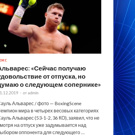
ОКС
Альварес: «Сейчас получаю
удовольствие от отпуска, но
думаю о следующем сопернике»
1.12.2019
-
от
admin
ауль Альварес / фото — BoxingScene
емпион мира в четырех весовых категориях
ауль Альварес (53-1-2, 36 КО), заявил, что не
мотря на отпуск уже задумывается над
ыбором оппонента для следующего …