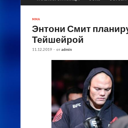
MMA
Энтони Смит планиру
Тейшейрой
11.12.2019
-
от
admin