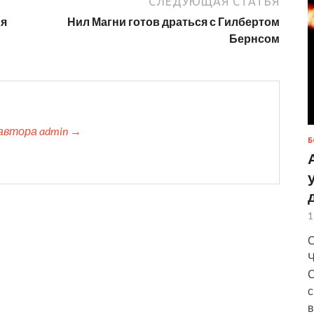
СЛЕДУЮЩАЯ СТАТЬЯ
ия
Нил Магни готов драться с Гилбертом
Бернсом
автора admin →
Б
1
С
Ч
С
с
в