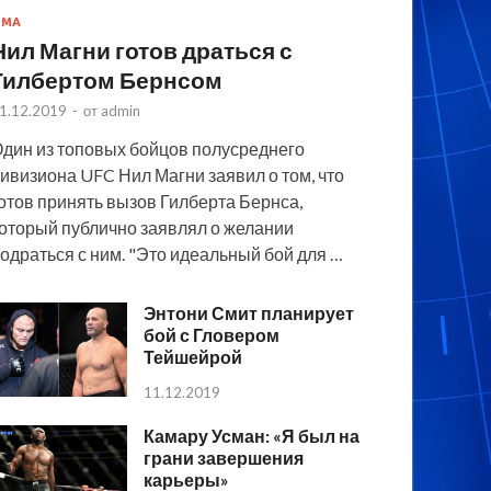
MMA
Нил Магни готов драться с
Гилбертом Бернсом
1.12.2019
-
от
admin
дин из топовых бойцов полусреднего
ивизиона UFC Нил Магни заявил о том, что
отов принять вызов Гилберта Бернса,
оторый публично заявлял о желании
одраться с ним. "Это идеальный бой для …
Энтони Смит планирует
бой с Гловером
Тейшейрой
11.12.2019
Камару Усман: «Я был на
грани завершения
карьеры»