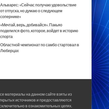
Альварес: «Сейчас получаю удовольствие
от отпуска, но думаю о следующем
сопернике»
«Мечтай, верь, добивайся». Пакьяо
поделился фото, которое, войдет в историю
спорта
Областной чемпионат по самбо стартовал в
Люберцах
се материалы на данном сайте взяты из
ткрытых источников и предоставляются
сключительно в ознакомительных целях.