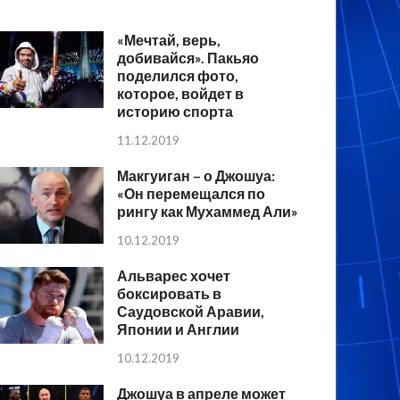
«Мечтай, верь,
добивайся». Пакьяо
поделился фото,
которое, войдет в
историю спорта
11.12.2019
Макгуиган – о Джошуа:
«Он перемещался по
рингу как Мухаммед Али»
10.12.2019
Альварес хочет
боксировать в
Саудовской Аравии,
Японии и Англии
10.12.2019
Джошуа в апреле может