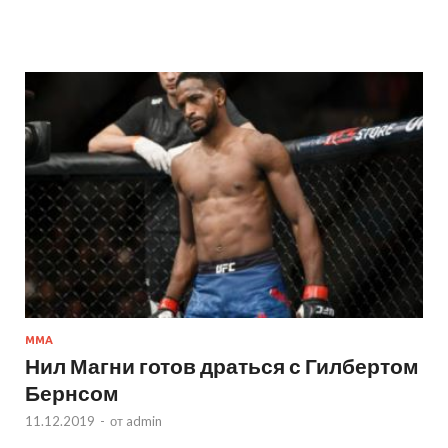
MMA
Нил Магни готов драться с Гилбертом
Бернсом
11.12.2019
-
от
admin