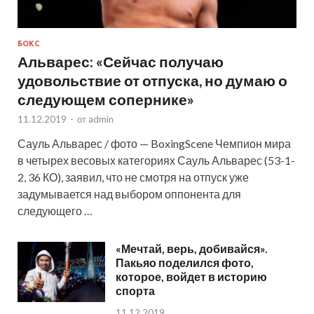
БОКС
Альварес: «Сейчас получаю
удовольствие от отпуска, но думаю о
следующем сопернике»
11.12.2019
-
от
admin
Сауль Альварес / фото — BoxingScene Чемпион мира
в четырех весовых категориях Сауль Альварес (53-1-
2, 36 КО), заявил, что не смотря на отпуск уже
задумывается над выбором оппонента для
следующего …
«Мечтай, верь, добивайся».
Пакьяо поделился фото,
которое, войдет в историю
спорта
11.12.2019