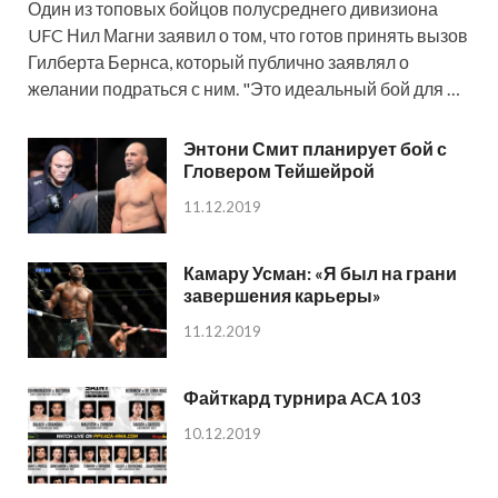
Один из топовых бойцов полусреднего дивизиона
UFC Нил Магни заявил о том, что готов принять вызов
Гилберта Бернса, который публично заявлял о
желании подраться с ним. "Это идеальный бой для …
Энтони Смит планирует бой с
Гловером Тейшейрой
11.12.2019
Камару Усман: «Я был на грани
завершения карьеры»
11.12.2019
Файткард турнира ACA 103
10.12.2019