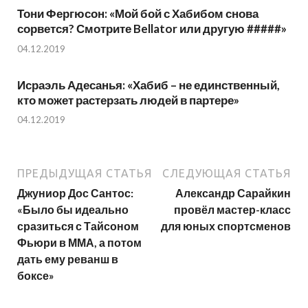
Тони Фергюсон: «Мой бой с Хабибом снова
сорвется? Смотрите Bellator или другую #####»
04.12.2019
Исраэль Адесанья: «Хабиб – не единственный,
кто может растерзать людей в партере»
04.12.2019
ПРЕДЫДУЩАЯ СТАТЬЯ
СЛЕДУЮЩАЯ СТАТЬЯ
Джуниор Дос Сантос:
Александр Сарайкин
«Было бы идеально
провёл мастер-класс
сразиться с Тайсоном
для юных спортсменов
Фьюри в ММА, а потом
дать ему реванш в
боксе»