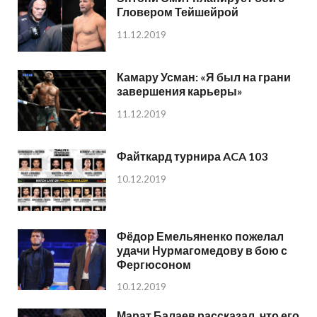
Гловером Тейшейрой
11.12.2019
Камару Усман: «Я был на грани
завершения карьеры»
11.12.2019
Файткард турнира ACA 103
10.12.2019
Фёдор Емельяненко пожелал
удачи Нурмагомедову в бою с
Фергюсоном
10.12.2019
Марат Балаев рассказал, что его