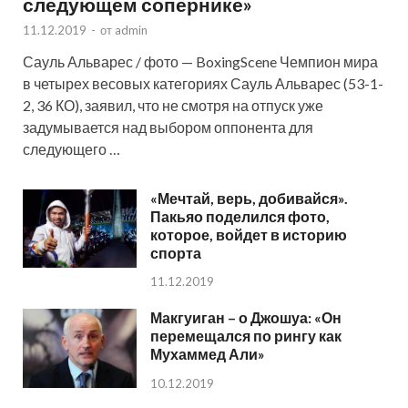
следующем сопернике»
11.12.2019
-
от
admin
Сауль Альварес / фото — BoxingScene Чемпион мира
в четырех весовых категориях Сауль Альварес (53-1-
2, 36 КО), заявил, что не смотря на отпуск уже
задумывается над выбором оппонента для
следующего …
«Мечтай, верь, добивайся».
Пакьяо поделился фото,
которое, войдет в историю
спорта
11.12.2019
Макгуиган – о Джошуа: «Он
перемещался по рингу как
Мухаммед Али»
10.12.2019