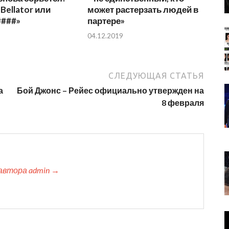
Bellator или
может растерзать людей в
####»
партере»
04.12.2019
СЛЕДУЮЩАЯ СТАТЬЯ
а
Бой Джонс – Рейес официально утвержден на
8 февраля
автора admin →