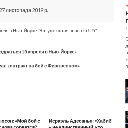
27 листопада 2019 р.
1
реля в Нью-Йорке. Это уже пятая попытка UFC
О
д
одраться 18 апреля в Нью-Йорке»
г
к
ал контракт на бой с Фергюсоном»
п
юсон: «Мой бой с
Исраэль Адесанья: «Хабиб
снова сорвется?
– не единственный, кто