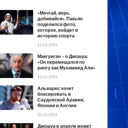
«Мечтай, верь,
добивайся». Пакьяо
поделился фото,
которое, войдет в
историю спорта
11.12.2019
Макгуиган – о Джошуа:
«Он перемещался по
рингу как Мухаммед Али»
10.12.2019
Альварес хочет
боксировать в
Саудовской Аравии,
Японии и Англии
10.12.2019
Джошуа в апреле может