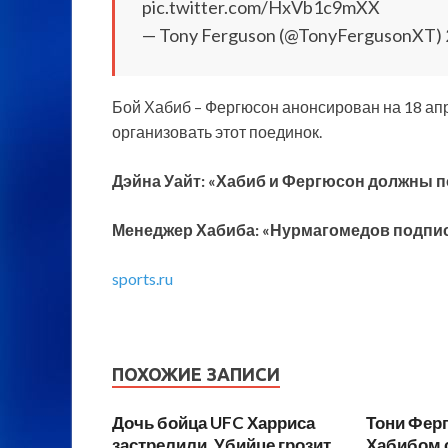
pic.twitter.com/HxVb1c9mXX
— Tony Ferguson (@TonyFergusonXT) 
Бой Хабиб – Фергюсон анонсирован на 18 ап
организовать этот поединок.
Дэйна Уайт: «Хабиб и Фергюсон должны п
Менеджер Хабиба: «Нурмагомедов подпис
sports.ru
ПОХОЖИЕ ЗАПИСИ
Дочь бойца UFC Харриса
Тони Ферг
застрелили. Убийце грозит
Хабибом 