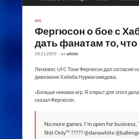
UFC
Фергюсон о бое с Х
дать фанатам то, что
28.11.2019
-
от
admin
Легковес UFC Тони Фергюсон дал согласие н
дивизионе Хабиба Нурмагомедова.
«Больше никаких игр. Я открыт для этого дела
сказал Фергюсон.
No more games. I’m open for business. 
Shit Only™️ ????? @danawhite @balle