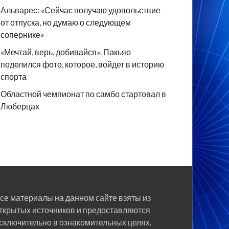
Альварес: «Сейчас получаю удовольствие
от отпуска, но думаю о следующем
сопернике»
«Мечтай, верь, добивайся». Пакьяо
поделился фото, которое, войдет в историю
спорта
Областной чемпионат по самбо стартовал в
Люберцах
се материалы на данном сайте взяты из
ткрытых источников и предоставляются
сключительно в ознакомительных целях.