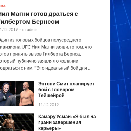
MMA
Нил Магни готов драться с
Гилбертом Бернсом
1.12.2019
-
от
admin
дин из топовых бойцов полусреднего
ивизиона UFC Нил Магни заявил о том, что
отов принять вызов Гилберта Бернса,
оторый публично заявлял о желании
одраться с ним. "Это идеальный бой для …
Энтони Смит планирует
бой с Гловером
Тейшейрой
11.12.2019
Камару Усман: «Я был на
грани завершения
карьеры»