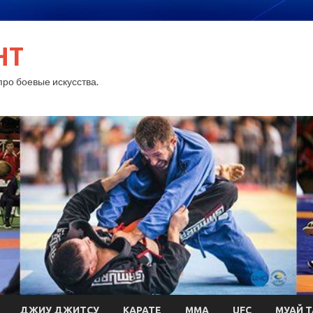
HT
ро боевые искусства.
ДЖИУ ДЖИТСУ
КАРАТЕ
MMA
UFC
МУАЙ Т