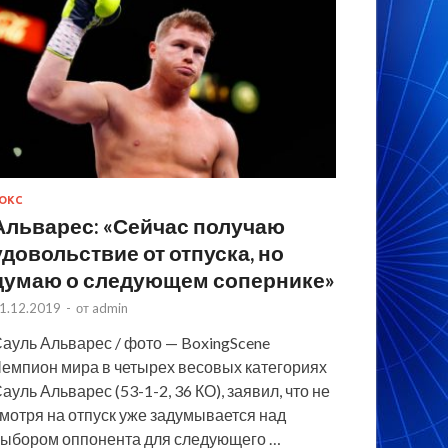
ОКС
Альварес: «Сейчас получаю
удовольствие от отпуска, но
думаю о следующем сопернике»
1.12.2019
-
от
admin
ауль Альварес / фото — BoxingScene
емпион мира в четырех весовых категориях
ауль Альварес (53-1-2, 36 КО), заявил, что не
мотря на отпуск уже задумывается над
ыбором оппонента для следующего …