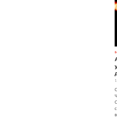
Б
1
С
Ч
С
с
в