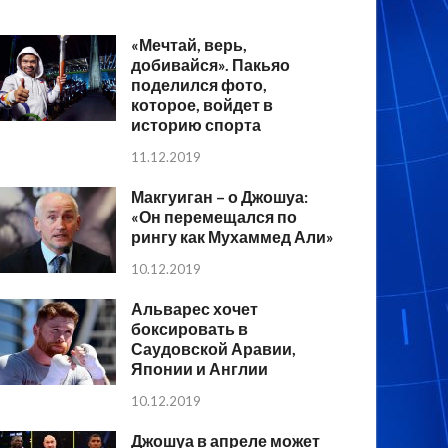
«Мечтай, верь,
добивайся». Пакьяо
поделился фото,
которое, войдет в
историю спорта
11.12.2019
Макгуиган – о Джошуа:
«Он перемещался по
рингу как Мухаммед Али»
10.12.2019
Альварес хочет
боксировать в
Саудовской Аравии,
Японии и Англии
10.12.2019
Джошуа в апреле может