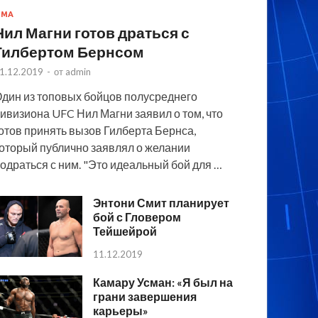
MMA
Нил Магни готов драться с
Гилбертом Бернсом
1.12.2019
-
от
admin
дин из топовых бойцов полусреднего
ивизиона UFC Нил Магни заявил о том, что
отов принять вызов Гилберта Бернса,
оторый публично заявлял о желании
одраться с ним. "Это идеальный бой для …
Энтони Смит планирует
бой с Гловером
Тейшейрой
11.12.2019
Камару Усман: «Я был на
грани завершения
карьеры»