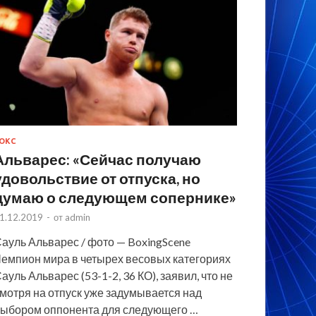
ОКС
Альварес: «Сейчас получаю
удовольствие от отпуска, но
думаю о следующем сопернике»
1.12.2019
-
от
admin
ауль Альварес / фото — BoxingScene
емпион мира в четырех весовых категориях
ауль Альварес (53-1-2, 36 КО), заявил, что не
мотря на отпуск уже задумывается над
ыбором оппонента для следующего …