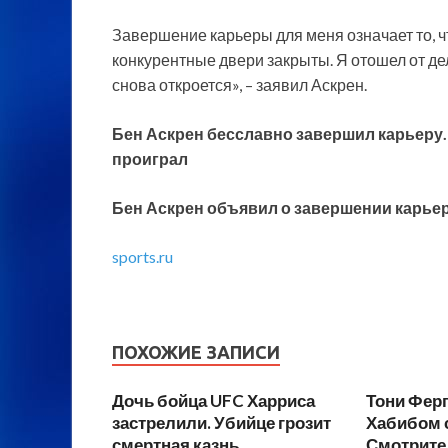
Завершение карьеры для меня означает то, что
конкурентные двери закрыты. Я отошел от дел
снова откроется», – заявил Аскрен.
Бен Аскрен бесславно завершил карьеру.
проиграл
Бен Аскрен объявил о завершении карьер
sports.ru
ПОХОЖИЕ ЗАПИСИ
Дочь бойца UFC Харриса
Тони Ферг
застрелили. Убийце грозит
Хабибом 
смертная казнь
Смотрите 