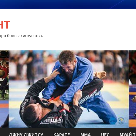
HT
ро боевые искусства.
ДЖИУ ДЖИТСУ
КАРАТЕ
MMA
UFC
МУАЙ Т