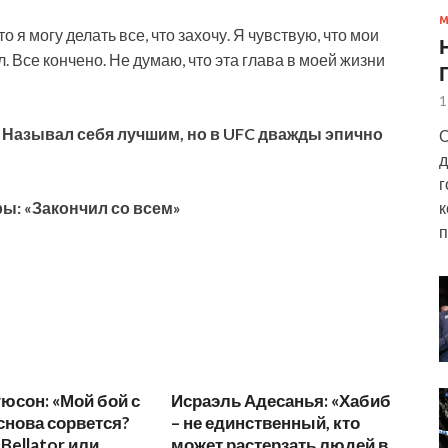
 я могу делать все, что захочу. Я чувствую, что мои
. Все кончено. Не думаю, что эта глава в моей жизни
1
 Называл себя лучшим, но в UFC дважды эпично
О
д
г
к
ы: «Закончил со всем»
п
юсон: «Мой бой с
Исраэль Адесанья: «Хабиб
снова сорвется?
– не единственный, кто
Bellator или
может растерзать людей в