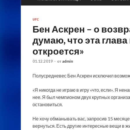
UFC
Бен Аскрен – о возв
думаю, что эта глава
откроется»
01.12.2019
-
от
admin
Полусредневес Бен Аскрен исключил возмож
«Я никогда не играю в игру «что, если». Я нен
нее. Я был чемпионом двух крупных организа
остановиться.
Не хочу обманывать вас, запросив 15 месяцев
вернуться. Есть другие интересные вещи в ж