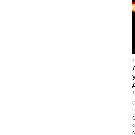
Б
1
С
Ч
С
с
в