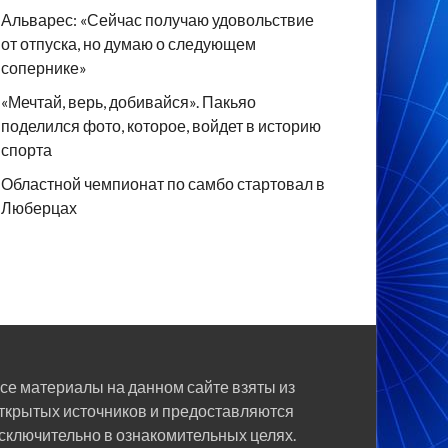
Альварес: «Сейчас получаю удовольствие
от отпуска, но думаю о следующем
сопернике»
«Мечтай, верь, добивайся». Пакьяо
поделился фото, которое, войдет в историю
спорта
Областной чемпионат по самбо стартовал в
Люберцах
се материалы на данном сайте взяты из
ткрытых источников и предоставляются
сключительно в ознакомительных целях.