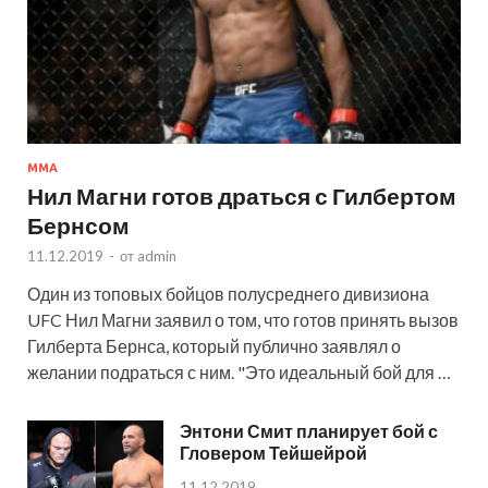
MMA
Нил Магни готов драться с Гилбертом
Бернсом
11.12.2019
-
от
admin
Один из топовых бойцов полусреднего дивизиона
UFC Нил Магни заявил о том, что готов принять вызов
Гилберта Бернса, который публично заявлял о
желании подраться с ним. "Это идеальный бой для …
Энтони Смит планирует бой с
Гловером Тейшейрой
11.12.2019