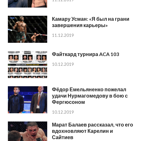
Камару Усман: «Я был на грани
завершения карьеры»
11.12.2019
Файткард турнира ACA 103
10.12.2019
Фёдор Емельяненко пожелал
удачи Нурмагомедову в бою с
Фергюсоном
10.12.2019
Марат Балаев рассказал, что его
вдохновляют Карелин и
Сайтиев