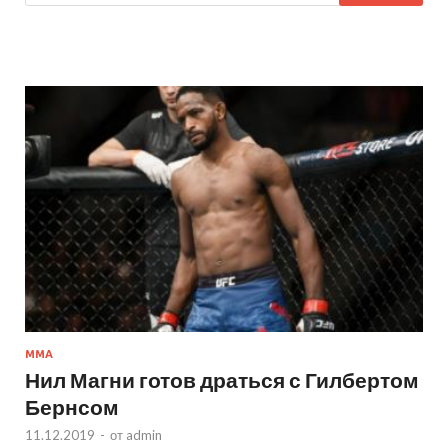
MMA
Нил Магни готов драться с Гилбертом
Бернсом
11.12.2019
-
от
admin