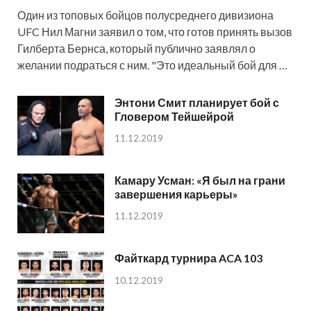
Один из топовых бойцов полусреднего дивизиона
UFC Нил Магни заявил о том, что готов принять вызов
Гилберта Бернса, который публично заявлял о
желании подраться с ним. "Это идеальный бой для …
Энтони Смит планирует бой с
Гловером Тейшейрой
11.12.2019
Камару Усман: «Я был на грани
завершения карьеры»
11.12.2019
Файткард турнира ACA 103
10.12.2019