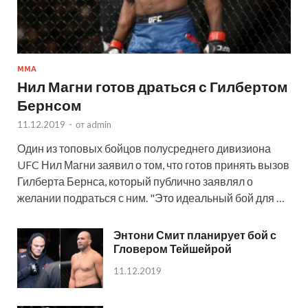
MMA
Нил Магни готов драться с Гилбертом
Бернсом
11.12.2019
-
от
admin
Один из топовых бойцов полусреднего дивизиона
UFC Нил Магни заявил о том, что готов принять вызов
Гилберта Бернса, который публично заявлял о
желании подраться с ним. "Это идеальный бой для …
Энтони Смит планирует бой с
Гловером Тейшейрой
11.12.2019