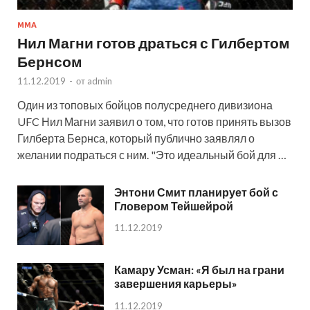
MMA
Нил Магни готов драться с Гилбертом
Бернсом
11.12.2019
-
от
admin
Один из топовых бойцов полусреднего дивизиона
UFC Нил Магни заявил о том, что готов принять вызов
Гилберта Бернса, который публично заявлял о
желании подраться с ним. "Это идеальный бой для …
Энтони Смит планирует бой с
Гловером Тейшейрой
11.12.2019
Камару Усман: «Я был на грани
завершения карьеры»
11.12.2019