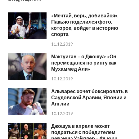
«Мечтай, верь, добивайся».
Пакьяо поделился фото,
которое, войдет в историю
спорта
11.12.2019
Макгуиган – о Джошуа: «Он
перемещался по рингу как
Мухаммед Али»
10.12.2019
Альварес хочет боксировать в
Саудовской Аравии, Японии и
Англии
10.12.2019
Джошуа в апреле может
подраться с победителем
реванша Уайлдер – Фьюри