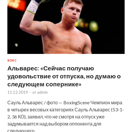
БОКС
Альварес: «Сейчас получаю
удовольствие от отпуска, но думаю о
следующем сопернике»
11.12.2019
-
от
admin
Сауль Альварес / фото — BoxingScene Чемпион мира
в четырех весовых категориях Сауль Альварес (53-1-
2, 36 КО), заявил, что не смотря на отпуск уже
задумывается над выбором оппонента для
следующего …