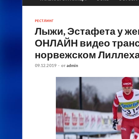
РЕСТЛИНГ
Лыжи, Эстафета у жен
ОНЛАЙН видео транс
норвежском Лиллеха
09.12.2019
-
от
admin