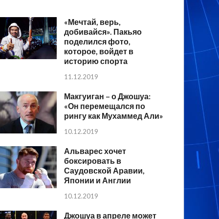
«Мечтай, верь,
добивайся». Пакьяо
поделился фото,
которое, войдет в
историю спорта
11.12.2019
Макгуиган – о Джошуа:
«Он перемещался по
рингу как Мухаммед Али»
10.12.2019
Альварес хочет
боксировать в
Саудовской Аравии,
Японии и Англии
10.12.2019
Джошуа в апреле может