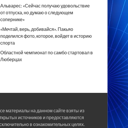
Альварес: «Сейчас получаю удовольствие
от отпуска, но думаю о следующем
сопернике»
«Мечтай, верь, добивайся». Пакьяо
поделился фото, которое, войдет в историю
спорта
Областной чемпионат по самбо стартовал в
Люберцах
се материалы на данном сайте взяты из
ткрытых источников и предоставляются
сключительно в ознакомительных целях.