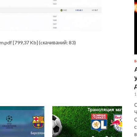
df [799,37 Kb] (cкачиваний: 83)
Б
1
С
Ч
С
с
в