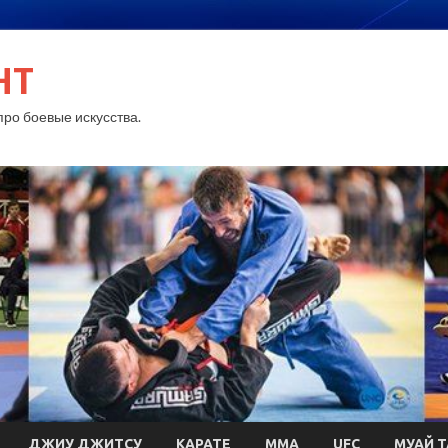
HT
ро боевые искусства.
ДЖИУ ДЖИТСУ
КАРАТЕ
MMA
UFC
МУАЙ Т