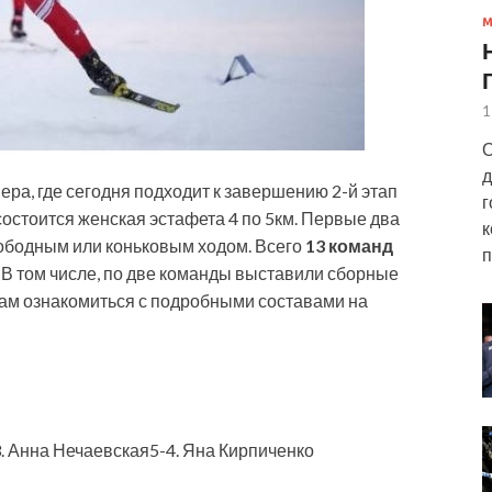
1
О
д
ра, где сегодня подходит к завершению 2-й этап
г
состоится женская эстафета 4 по 5км. Первые два
к
вободным или коньковым ходом. Всего
13 команд
п
 В том числе, по две команды выставили сборные
ам ознакомиться с подробными составами на
. Анна Нечаевская5-4. Яна Кирпиченко