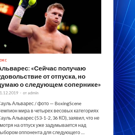
ОКС
Альварес: «Сейчас получаю
удовольствие от отпуска, но
думаю о следующем сопернике»
1.12.2019
-
от
admin
ауль Альварес / фото — BoxingScene
емпион мира в четырех весовых категориях
ауль Альварес (53-1-2, 36 КО), заявил, что не
мотря на отпуск уже задумывается над
ыбором оппонента для следующего …