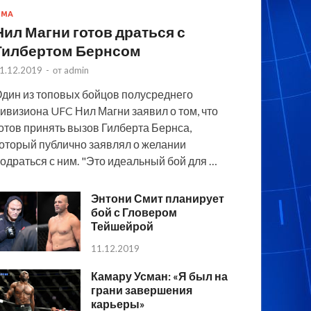
MMA
Нил Магни готов драться с
Гилбертом Бернсом
1.12.2019
-
от
admin
дин из топовых бойцов полусреднего
ивизиона UFC Нил Магни заявил о том, что
отов принять вызов Гилберта Бернса,
оторый публично заявлял о желании
одраться с ним. "Это идеальный бой для …
Энтони Смит планирует
бой с Гловером
Тейшейрой
11.12.2019
Камару Усман: «Я был на
грани завершения
карьеры»