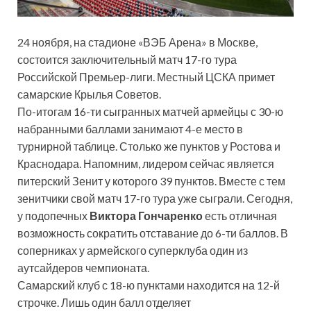
24 ноября, на стадионе «ВЭБ Арена» в Москве,
состоится заключительный матч 17-го тура
Российской Премьер-лиги. Местный ЦСКА примет
самарские Крылья Советов.
По-итогам 16-ти сыгранных матчей армейцы с 30-ю
набранными баллами занимают 4-е место в
турнирной таблице. Столько же
пунктов у Ростова и
Краснодара. Напомним, лидером сейчас является
питерский Зенит у которого 39 пунктов. Вместе с тем
зенитчики свой матч 17-го тура уже сыграли. Сегодня,
у подопечных
Виктора Гончаренко
есть отличная
возможность сократить отставание до 6-ти баллов. В
соперниках у армейского суперклуба один из
аутсайдеров чемпионата.
Самарский клуб с 18-ю пунктами находится на 12-й
строчке. Лишь один балл отделяет