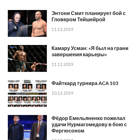
Энтони Смит планирует бой с
Гловером Тейшейрой
11.12.2019
Камару Усман: «Я был на грани
завершения карьеры»
11.12.2019
Файткард турнира ACA 103
10.12.2019
Фёдор Емельяненко пожелал
удачи Нурмагомедову в бою с
Фергюсоном