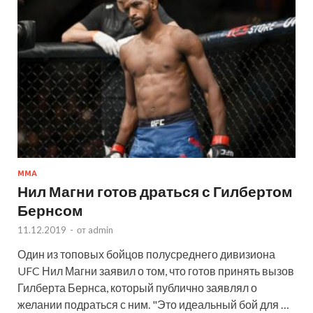
MMA
Нил Магни готов драться с Гилбертом
Бернсом
11.12.2019
-
от
admin
Один из топовых бойцов полусреднего дивизиона
UFC Нил Магни заявил о том, что готов принять вызов
Гилберта Бернса, который публично заявлял о
желании подраться с ним. "Это идеальный бой для …