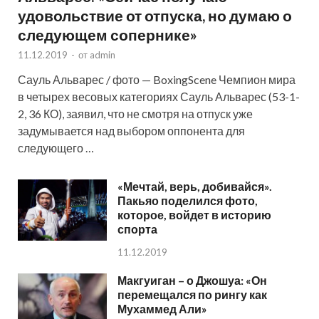
удовольствие от отпуска, но думаю о
следующем сопернике»
11.12.2019
-
от
admin
Сауль Альварес / фото — BoxingScene Чемпион мира
в четырех весовых категориях Сауль Альварес (53-1-
2, 36 КО), заявил, что не смотря на отпуск уже
задумывается над выбором оппонента для
следующего …
«Мечтай, верь, добивайся».
Пакьяо поделился фото,
которое, войдет в историю
спорта
11.12.2019
Макгуиган – о Джошуа: «Он
перемещался по рингу как
Мухаммед Али»