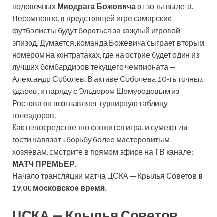
подопечных
Миодрага Божовича
от зоны вылета.
Несомненно, в предстоящей игре самарские
футболисты будут бороться за каждый игровой
эпизод. Думается, команда Божевича сыграет вторым
номером на контратаках, где на острие будет один из
лучших бомбардиров текущего чемпионата —
Александр Соболев. В активе Соболева 10-ть точных
ударов, и наряду с Эльдором Шомуродовым из
Ростова он возглавляет турнирную таблицу
голеадоров.
Как непосредственно сложится игра, и сумеют ли
гости навязать борьбу более мастеровитым
хозяевам, смотрите в прямом эфире на ТВ канале:
МАТЧ ПРЕМЬЕР.
Начало трансляции матча ЦСКА — Крылья Советов
в
19.00 московское время.
ЦСКА — Крылья Советов,