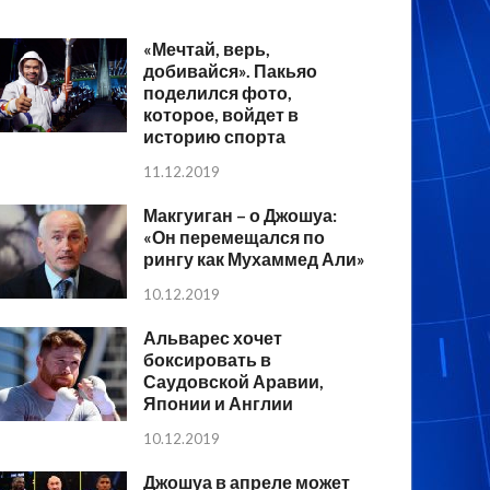
«Мечтай, верь,
добивайся». Пакьяо
поделился фото,
которое, войдет в
историю спорта
11.12.2019
Макгуиган – о Джошуа:
«Он перемещался по
рингу как Мухаммед Али»
10.12.2019
Альварес хочет
боксировать в
Саудовской Аравии,
Японии и Англии
10.12.2019
Джошуа в апреле может