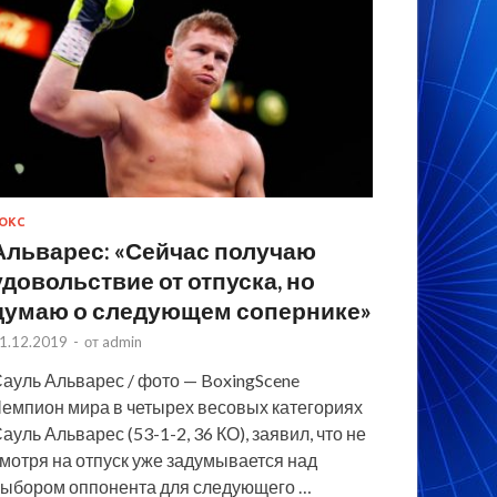
ОКС
Альварес: «Сейчас получаю
удовольствие от отпуска, но
думаю о следующем сопернике»
1.12.2019
-
от
admin
ауль Альварес / фото — BoxingScene
емпион мира в четырех весовых категориях
ауль Альварес (53-1-2, 36 КО), заявил, что не
мотря на отпуск уже задумывается над
ыбором оппонента для следующего …