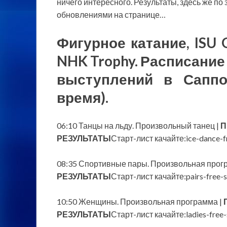
ничего интересного. Результаты, здесь же п
обновлениями на странице…
Фигурное катание, ISU G
NHK Trophy. Расписани
выступлений в Саппор
время).
06:10 Танцы на льду. Произвольный танец |
П
РЕЗУЛЬТАТЫ
Старт-лист качайте:ice-dance-f
08:35 Спортивные пары. Произвольная прог
РЕЗУЛЬТАТЫ
Старт-лист качайте:pairs-free-s
10:50 Женщины. Произвольная программа |
РЕЗУЛЬТАТЫ
Старт-лист качайте:ladies-free-