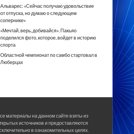
Альварес: «Сейчас получаю удовольствие
от отпуска, но думаю о следующем
сопернике»
«Мечтай, верь, добивайся». Пакьяо
поделился фото, которое, войдет в историю
спорта
Областной чемпионат по самбо стартовал в
Люберцах
се материалы на данном сайте взяты из
ткрытых источников и предоставляются
сключительно в ознакомительных целях.