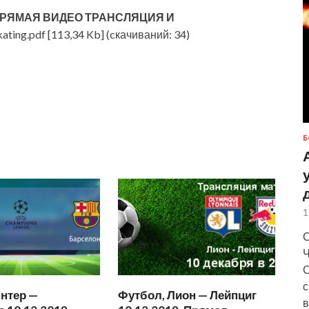
РЯМАЯ ВИДЕО ТРАНСЛЯЦИЯ И
ating.pdf [113,34 Kb] (cкачиваний: 34)
Б
1
С
Ч
С
с
нтер —
Футбол, Лион — Лейпциг
в