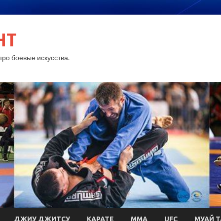
HT
ро боевые искусства.
ДЖИУ ДЖИТСУ
КАРАТЕ
MMA
UFC
МУАЙ Т