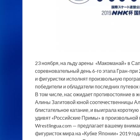
23 ноября, на льду арены «Макоманай» в Са
соревновательный день 6-го этапа Гран-при 
и фигуристки исполнят произвольную програ
победители и обладатели последних путевок
В том числе, нас ожидает противостояние в
Алины Загитовой юной соотечественницы Ал
блистательное катание, и выиграла короткую
удивят «Российские Примы» в произвольно
Wrestlingua.com — предлагает вашему вним
фигуристок мира на «Кубке Японии» 2019 год