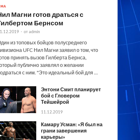
MMA
Нил Магни готов драться с
Гилбертом Бернсом
1.12.2019
-
от
admin
дин из топовых бойцов полусреднего
ивизиона UFC Нил Магни заявил о том, что
отов принять вызов Гилберта Бернса,
оторый публично заявлял о желании
одраться с ним. "Это идеальный бой для …
Энтони Смит планирует
бой с Гловером
Тейшейрой
11.12.2019
Камару Усман: «Я был на
грани завершения
карьеры»