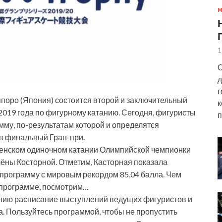
1
О
д
г
ппоро (Япония) состоится второй и заключительный
к
2019 года по фигурному катанию. Сегодня, фигуристы
п
мму, по-результатам которой и определятся
 в финальный Гран-при.
 женском одиночном катании Олимпийской чемпионки
ёны Косторной. Отметим, Касторная показала
 программу с мировым рекордом 85,04 балла. Чем
й программе, посмотрим…
анию расписание выступлений ведущих фигуристов и
а. Пользуйтесь программой, чтобы не пропустить