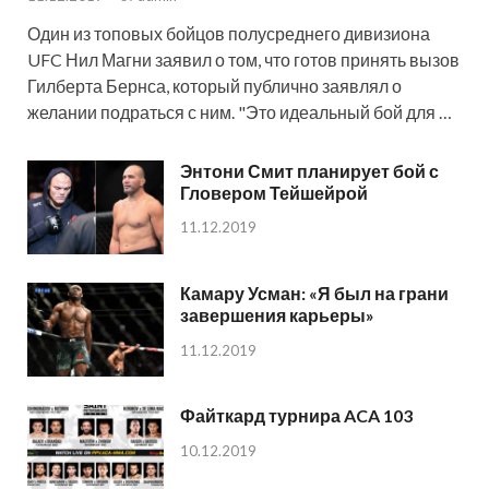
Один из топовых бойцов полусреднего дивизиона
UFC Нил Магни заявил о том, что готов принять вызов
Гилберта Бернса, который публично заявлял о
желании подраться с ним. "Это идеальный бой для …
Энтони Смит планирует бой с
Гловером Тейшейрой
11.12.2019
Камару Усман: «Я был на грани
завершения карьеры»
11.12.2019
Файткард турнира ACA 103
10.12.2019