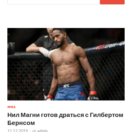
MMA
Нил Магни готов драться с Гилбертом
Бернсом
11.12.2019
-
от
admin