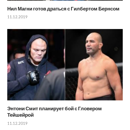
Нил Магни готов драться с Гилбертом Бернсом
11.12.2019
Энтони Смит планирует бой с Гловером
Тейшейрой
11.12.2019