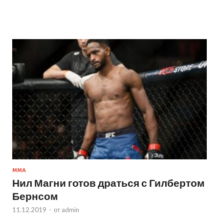
MMA
Нил Магни готов драться с Гилбертом
Бернсом
11.12.2019
-
от
admin