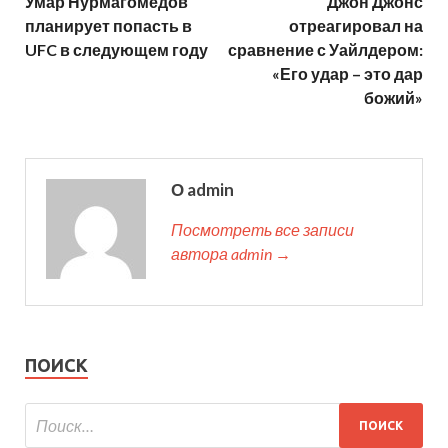
Умар Нурмагомедов
Джон Джонс
планирует попасть в
отреагировал на
UFC в следующем году
сравнение с Уайлдером:
«Его удар – это дар
божий»
О admin
Посмотреть все записи
автора admin →
ПОИСК