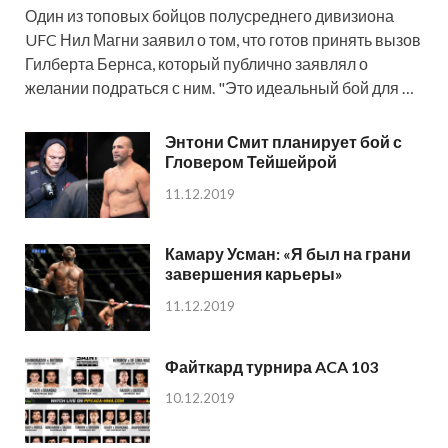
Один из топовых бойцов полусреднего дивизиона
UFC Нил Магни заявил о том, что готов принять вызов
Гилберта Бернса, который публично заявлял о
желании подраться с ним. "Это идеальный бой для …
Энтони Смит планирует бой с
Гловером Тейшейрой
11.12.2019
Камару Усман: «Я был на грани
завершения карьеры»
11.12.2019
Файткард турнира ACA 103
10.12.2019