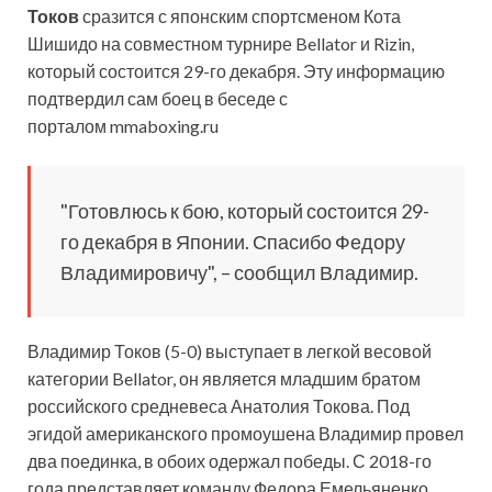
Токов
сразится с японским спортсменом Кота
Шишидо на совместном турнире Bellator и Rizin,
который состоится 29-го
декабря. Эту информацию
подтвердил сам боец в беседе с
порталом mmaboxing.ru
"Готовлюсь к бою, который состоится 29-
го декабря в Японии. Спасибо Федору
Владимировичу", – сообщил Владимир.
Владимир Токов (5-0) выступает в легкой весовой
категории Bellator, он является младшим братом
российского средневеса Анатолия Токова. Под
эгидой американского промоушена Владимир провел
два поединка, в обоих одержал победы. С 2018-го
года представляет команду Федора Емельяненко