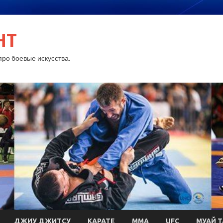
HT
ро боевые искусства.
ДЖИУ ДЖИТСУ
КАРАТЕ
MMA
UFC
МУАЙ Т