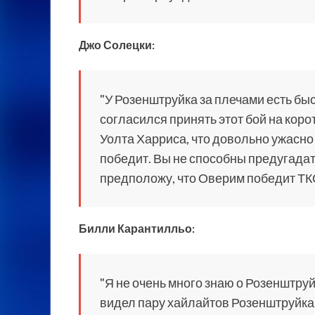
Джо Солецки:
"У Розенштруйка за плечами есть бы
согласился принять этот бой на кор
Уолта Харриса, что довольно ужасно 
победит. Вы не способны предугадать,
предположу, что Оверим победит ТКО
Билли Карантилльо:
"Я не очень много знаю о Розенштруй
видел пару хайлайтов Розенштруйка: 