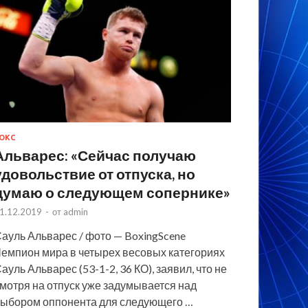
ОКС
Альварес: «Сейчас получаю
удовольствие от отпуска, но
думаю о следующем сопернике»
1.12.2019
-
от
admin
ауль Альварес / фото — BoxingScene
емпион мира в четырех весовых категориях
ауль Альварес (53-1-2, 36 КО), заявил, что не
мотря на отпуск уже задумывается над
ыбором оппонента для следующего …