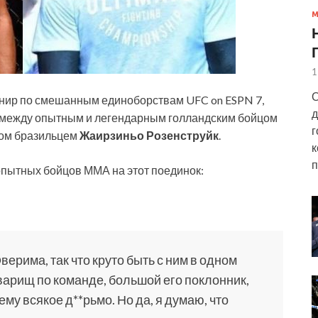
1
О
рнир по смешанным единоборствам UFC on ESPN 7,
д
е между опытным и легендарным голландским бойцом
г
ом бразильцем
Жаирзиньо Розенструйк
.
к
п
пытных бойцов ММА на этот поединок:
ерима, так что круто быть с ним в одном
товарищ по команде, большой его поклонник,
ему всякое д**рьмо. Но да, я думаю, что