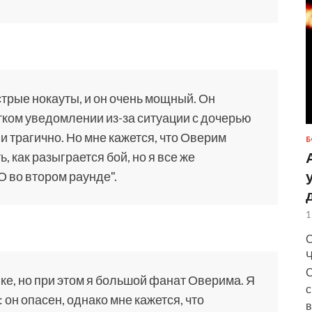
стрые нокауты, и он очень мощный. Он
отком уведомлении из-за ситуации с дочерью
и трагично. Но мне кажется, что Оверим
Б
 как разыграется бой, но я все же
 во втором раунде".
1
С
Ч
С
ке, но при этом я большой фанат Оверима. Я
с
он опасен, однако мне кажется, что
в