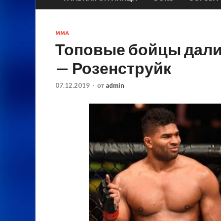
MMA
Топовые бойцы дали
— Розенструйк
07.12.2019
-
от
admin