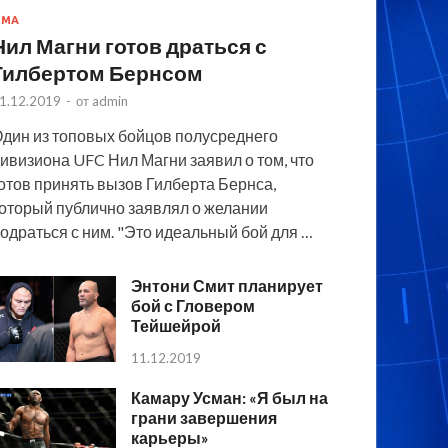
MMA
Нил Магни готов драться с
Гилбертом Бернсом
1.12.2019
-
от
admin
дин из топовых бойцов полусреднего
ивизиона UFC Нил Магни заявил о том, что
отов принять вызов Гилберта Бернса,
оторый публично заявлял о желании
одраться с ним. "Это идеальный бой для …
Энтони Смит планирует
бой с Гловером
Тейшейрой
11.12.2019
Камару Усман: «Я был на
грани завершения
карьеры»