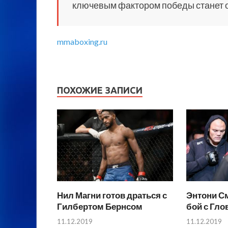
ключевым фактором победы станет о
mmaboxing.ru
ПОХОЖИЕ ЗАПИСИ
Нил Магни готов драться с
Энтони С
Гилбертом Бернсом
бой с Гл
11.12.2019
11.12.2019