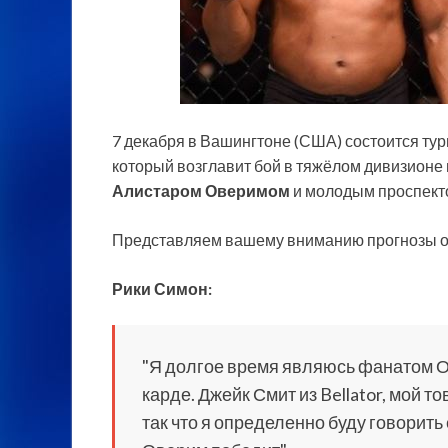
7 декабря в Вашингтоне (США) состоится ту
который возглавит бой в тяжёлом дивизион
Алистаром Оверимом
и молодым проспект
Представляем
вашему вниманию прогнозы о
Рики Симон:
"Я долгое время являюсь фанатом Ов
карде. Джейк Смит из Bellator, мой 
так что я определенно буду говорить 