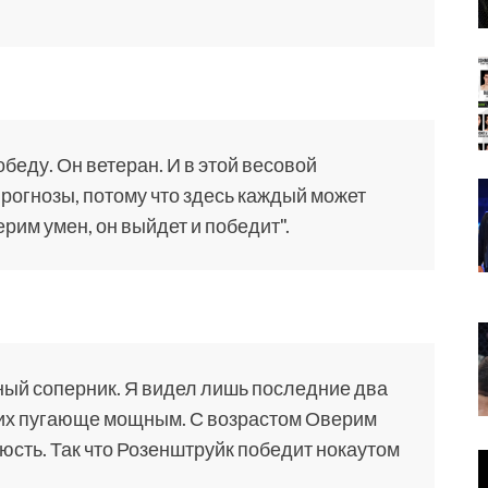
беду. Он ветеран. И в этой весовой
прогнозы, потому что здесь каждый может
ерим умен, он выйдет и победит".
ный соперник. Я видел лишь последние два
 них пугающе мощным. С возрастом Оверим
юсть. Так что Розенштруйк победит нокаутом