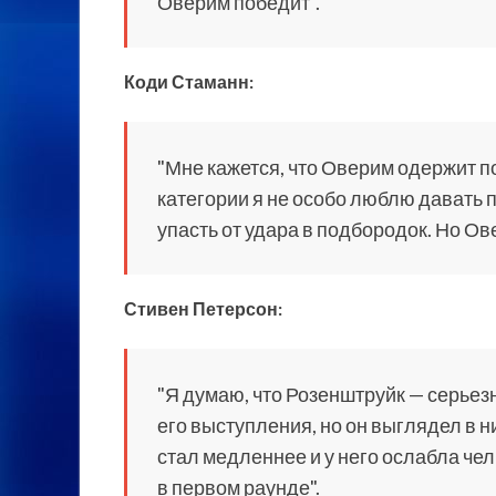
Оверим победит".
Коди Стаманн:
"Мне кажется, что Оверим одержит по
категории я не особо люблю давать 
упасть от удара в подбородок. Но Ов
Стивен Петерсон:
"Я думаю, что Розенштруйк — серьез
его выступления, но он выглядел в
стал медленнее и у него ослабла чел
в первом раунде".