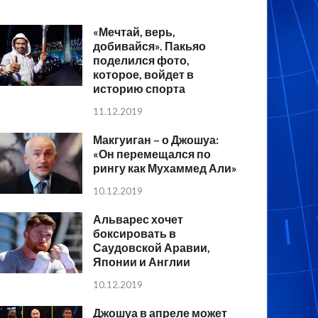
«Мечтай, верь,
добивайся». Пакьяо
поделился фото,
которое, войдет в
историю спорта
11.12.2019
Макгуиган – о Джошуа:
«Он перемещался по
рингу как Мухаммед Али»
10.12.2019
Альварес хочет
боксировать в
Саудовской Аравии,
Японии и Англии
10.12.2019
Джошуа в апреле может