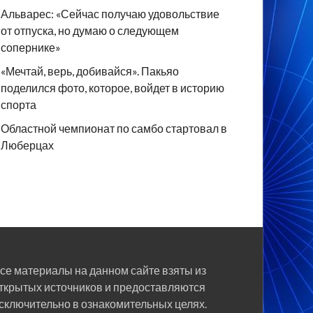
Альварес: «Сейчас получаю удовольствие
от отпуска, но думаю о следующем
сопернике»
«Мечтай, верь, добивайся». Пакьяо
поделился фото, которое, войдет в историю
спорта
Областной чемпионат по самбо стартовал в
Люберцах
се материалы на данном сайте взяты из
ткрытых источников и предоставляются
сключительно в ознакомительных целях.