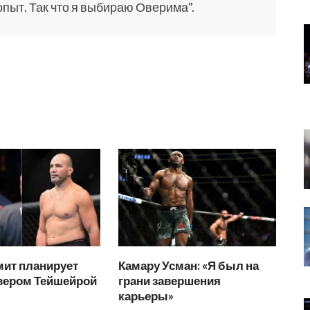
пыт. Так что я выбираю Оверима".
мит планирует
Камару Усман: «Я был на
овером Тейшейрой
грани завершения
карьеры»