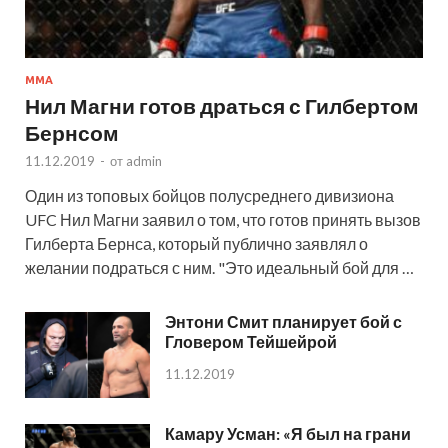
MMA
Нил Магни готов драться с Гилбертом
Бернсом
11.12.2019
-
от
admin
Один из топовых бойцов полусреднего дивизиона
UFC Нил Магни заявил о том, что готов принять вызов
Гилберта Бернса, который публично заявлял о
желании подраться с ним. "Это идеальный бой для …
Энтони Смит планирует бой с
Гловером Тейшейрой
11.12.2019
Камару Усман: «Я был на грани