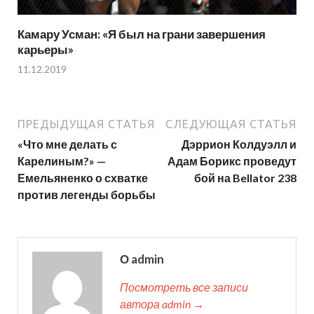
Камару Усман: «Я был на грани завершения
карьеры»
11.12.2019
ПРЕДЫДУЩАЯ СТАТЬЯ
СЛЕДУЮЩАЯ СТАТЬЯ
«Что мне делать с
Дэррион Колдуэлл и
Карелиным?» —
Адам Борикс проведут
Емельяненко о схватке
бой на Bellator 238
против легенды борьбы
О admin
Посмотреть все записи
автора admin →