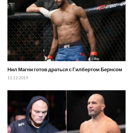
Нил Магни готов драться с Гилбертом Бернсом
11.12.2019