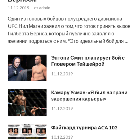
11.12.2019
-
от
admin
Один из топовых бойцов полусреднего дивизиона
UFC Нил Магни заявил о том, что готов принять вызов
Гилберта Бернса, который публично заявлял о
желании подраться с ним. "Это идеальный бой для …
Энтони Смит планирует бой с
Гловером Тейшейрой
11.12.2019
Камару Усман: «Я был на грани
завершения карьеры»
11.12.2019
Файткард турнира ACA 103
10.12.2019