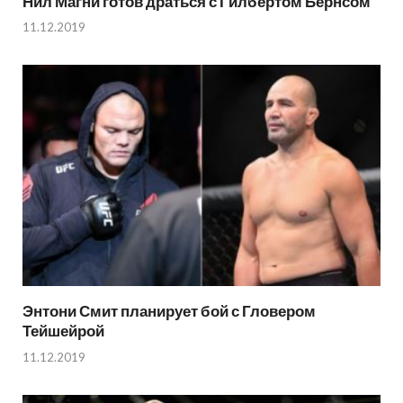
Нил Магни готов драться с Гилбертом Бернсом
11.12.2019
Энтони Смит планирует бой с Гловером
Тейшейрой
11.12.2019