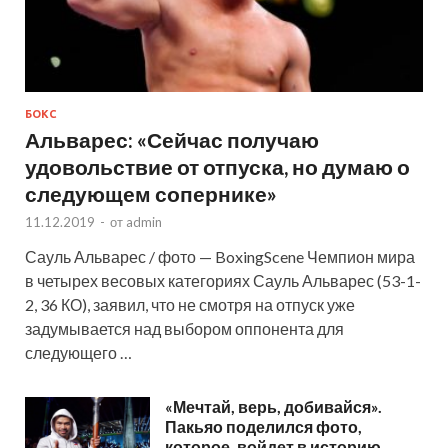
БОКС
Альварес: «Сейчас получаю
удовольствие от отпуска, но думаю о
следующем сопернике»
11.12.2019
-
от
admin
Сауль Альварес / фото — BoxingScene Чемпион мира
в четырех весовых категориях Сауль Альварес (53-1-
2, 36 КО), заявил, что не смотря на отпуск уже
задумывается над выбором оппонента для
следующего …
«Мечтай, верь, добивайся».
Пакьяо поделился фото,
которое, войдет в историю