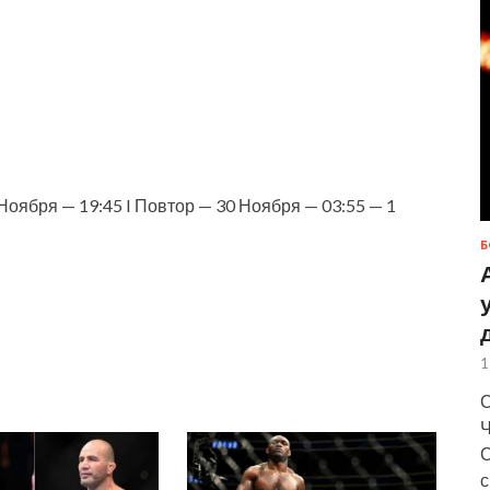
ября — 19:45 I Повтор — 30 Ноября — 03:55 — 1
Б
1
С
Ч
С
с