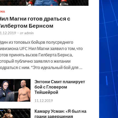
MMA
Нил Магни готов драться с
Гилбертом Бернсом
1.12.2019
-
от
admin
дин из топовых бойцов полусреднего
ивизиона UFC Нил Магни заявил о том, что
отов принять вызов Гилберта Бернса,
оторый публично заявлял о желании
одраться с ним. "Это идеальный бой для …
Энтони Смит планирует
бой с Гловером
Тейшейрой
11.12.2019
Камару Усман: «Я был на
грани завершения