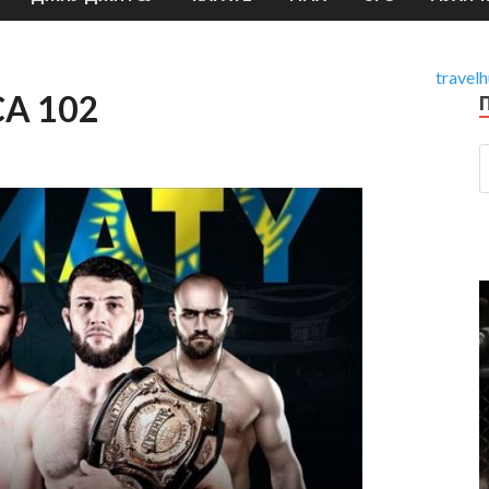
travelh
CA 102