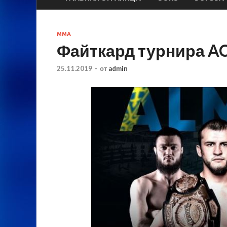
MMA
Файткард турнира A
25.11.2019
-
от
admin