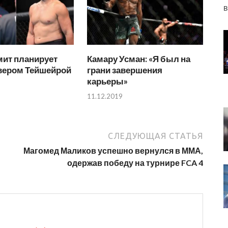
в
мит планирует
Камару Усман: «Я был на
овером Тейшейрой
грани завершения
карьеры»
11.12.2019
СЛЕДУЮЩАЯ СТАТЬЯ
Магомед Маликов успешно вернулся в ММА,
одержав победу на турнире FCA 4