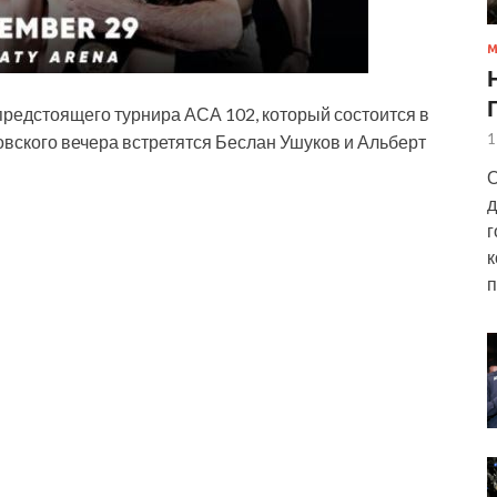
едстоящего турнира АСА 102, который состоится в
1
вского вечера встретятся Беслан Ушуков и Альберт
О
д
г
к
п