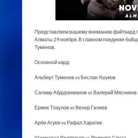
Представляем вашему вниманию файткард пр
Алматы 29 ноября. В главном поединке бойцо
Туменов.
Основной кард:
Альберт Туменов vs Беслан Ушуков
Саламу Абдурахманов vs Валерий
Мясников
Ермек Тлаулов vs Венер Галиев
Арби Агуев vs Рафал Харатик
Шахмарал Джетписов vs Роджерс Соуза