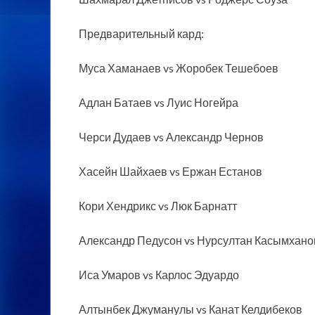
Предварительный кард:
Муса Хаманаев vs Жоробек Тешебоев
Адлан Батаев vs Луис Ногейра
Черси Дудаев vs Александр Чернов
Хасейн Шайхаев vs Ержан Естанов
Кори Хендрикс vs Люк Барнатт
Александр Педусон vs Нурсултан Касымхано
Иса Умаров vs Карлос Эдуардо
Алтынбек Джуманулы vs Канат Келдибеков