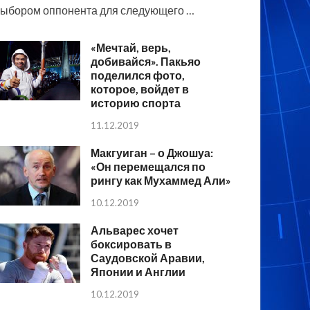
ыбором оппонента для следующего …
«Мечтай, верь,
добивайся». Пакьяо
поделился фото,
которое, войдет в
историю спорта
11.12.2019
Макгуиган – о Джошуа:
«Он перемещался по
рингу как Мухаммед Али»
10.12.2019
Альварес хочет
боксировать в
Саудовской Аравии,
Японии и Англии
10.12.2019