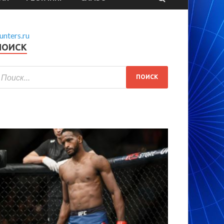
unters.ru
ПОИСК