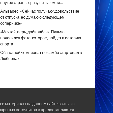
внутри страны сразу пять чемпи…
Альварес: «Сейчас получаю удовольствие
от отпуска, но думаю о следующем
сопернике»
«Мечтай, верь, добивайся». Пакьяо
поделился фото, которое, войдет в историю
спорта
Областной чемпионат по самбо стартовал в
Люберцах
се материалы на данном сайте взяты из
ткрытых источников и предоставляются