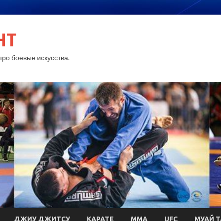
HT
ро боевые искусства.
ДЖИУ ДЖИТСУ
КАРАТЕ
MMA
UFC
МУАЙ Т