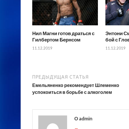
Нил Магни готов драться с
Энтони С
Гилбертом Бернсом
бой с Гл
11.12.2019
11.12.2019
ПРЕДЫДУЩАЯ СТАТЬЯ
Емельяненко рекомендует Шлеменко
успокоиться в борьбе с алкоголем
О admin