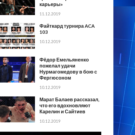
карьеры»
11.12.2019
Файткард турнира ACA
103
10.12.2019
Фёдор Емельяненко
пожелал удачи
Нурмагомедову в бою с
Фергюсоном
10.12.2019
Марат Балаев рассказал,
что его вдохновляют
Карелин и Сайтиев
10.12.2019