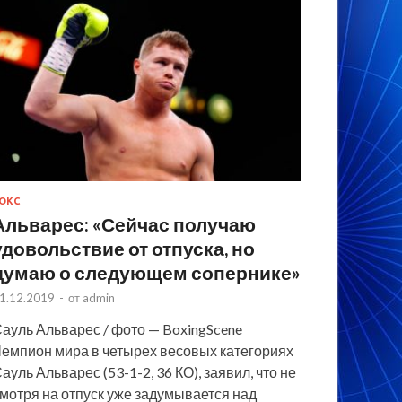
ОКС
Альварес: «Сейчас получаю
удовольствие от отпуска, но
думаю о следующем сопернике»
1.12.2019
-
от
admin
ауль Альварес / фото — BoxingScene
емпион мира в четырех весовых категориях
ауль Альварес (53-1-2, 36 КО), заявил, что не
мотря на отпуск уже задумывается над