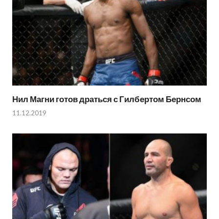
Нил Магни готов драться с Гилбертом Бернсом
11.12.2019