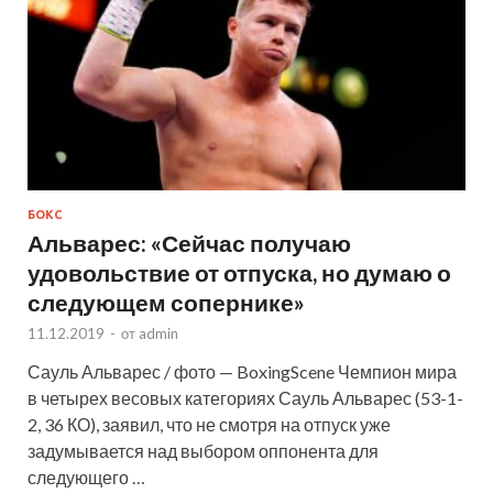
БОКС
Альварес: «Сейчас получаю
удовольствие от отпуска, но думаю о
следующем сопернике»
11.12.2019
-
от
admin
Сауль Альварес / фото — BoxingScene Чемпион мира
в четырех весовых категориях Сауль Альварес (53-1-
2, 36 КО), заявил, что не смотря на отпуск уже
задумывается над выбором оппонента для
следующего …