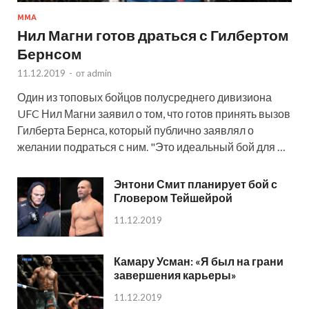
MMA
Нил Магни готов драться с Гилбертом
Бернсом
11.12.2019
-
от
admin
Один из топовых бойцов полусреднего дивизиона
UFC Нил Магни заявил о том, что готов принять вызов
Гилберта Бернса, который публично заявлял о
желании подраться с ним. "Это идеальный бой для …
Энтони Смит планирует бой с
Гловером Тейшейрой
11.12.2019
Камару Усман: «Я был на грани
завершения карьеры»
11.12.2019