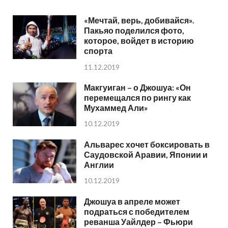
«Мечтай, верь, добивайся».
Пакьяо поделился фото,
которое, войдет в историю
спорта
11.12.2019
Макгуиган – о Джошуа: «Он
перемещался по рингу как
Мухаммед Али»
10.12.2019
Альварес хочет боксировать в
Саудовской Аравии, Японии и
Англии
10.12.2019
Джошуа в апреле может
подраться с победителем
реванша Уайлдер – Фьюри