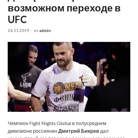
возможном переходе в
UFC
26.11.2019
-
от
admin
Чемпион Fight Nights Global в полусреднем
дивизионе россиянин
Дмитрий Бикрев
дал