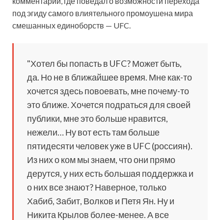
комментарий, где поведал о возможности перехода
под эгиду самого влиятельного промоушена мира
смешанных единоборств — UFC.
"Хотел бы попасть в UFC? Может быть,
да. Но не в ближайшее время. Мне
как-то
хочется здесь повоевать, мне почему-то
это ближе. Хочется подраться для своей
публики, мне это больше нравится,
нежели… Ну вот есть там больше
пятидесяти человек уже в UFC (россиян).
Из них о ком мы знаем, что они прямо
дерутся, у них есть большая поддержка и
о них все знают? Наверное, только
Хабиб, Забит, Волков и Петя Ян. Ну и
Никита Крылов более-менее. А все