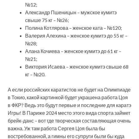
№12;
Александр Пшеницын – мужское кумитэ
свыше 75 кг – №26;
Полина Котлярова – женское ката – №120;
Валерия Алехина – женское кумитэ до 55 кг –
№28;
Алана Кочиева – женское кумитэ до 61 кг –
№21;
Виктория Исаева – женское кумитэ свыше 68
кг – №20.
А если российских каратистов не будет на Олимпиаде
в Токио, какой картинкой будет украшена работа Цоя
в ФКР? Ведь это будут первые и последние для каратэ
Игры! В Париже 2024 место этого вида спорта займет
брейк-данс – вот где творческая составляющая очень
важна. Уж там работа Сергея Цоя была бы
востребованной, а гимны его супруги были бы куда