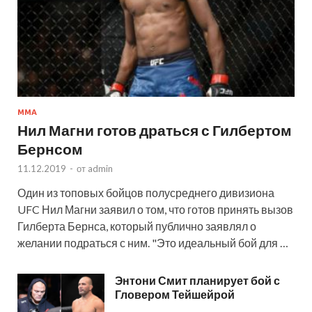
MMA
Нил Магни готов драться с Гилбертом
Бернсом
11.12.2019
-
от
admin
Один из топовых бойцов полусреднего дивизиона
UFC Нил Магни заявил о том, что готов принять вызов
Гилберта Бернса, который публично заявлял о
желании подраться с ним. "Это идеальный бой для …
Энтони Смит планирует бой с
Гловером Тейшейрой