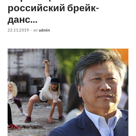
российский брейк-
данс…
22.11.2019
-
от
admin