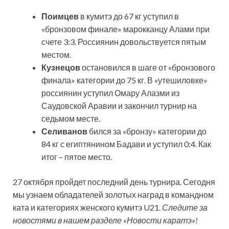
Поимцев
в кумитэ до 67 кг уступил в
«бронзовом финале» марокканцу Алами при
счете 3:3. Россиянин довольствуется пятым
местом.
Кузнецов
остановился в шаге от «бронзового
финала» категории до 75 кг. В «утешиловке»
россиянин уступил Омару Алазми из
Саудовской Аравии и закончил турнир на
седьмом месте.
Селиванов
бился за «бронзу» категории до
84 кг с египтянином Бадави и уступил 0:4. Как
итог – пятое место.
27 октября пройдет последний день турнира. Сегодня
мы узнаем обладателей золотых наград в командном
ката и категориях женского кумитэ U21.
Следите за
новостями в нашем разделе «Новости каратэ»!