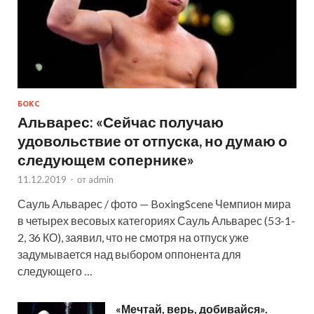
БОКС
Альварес: «Сейчас получаю
удовольствие от отпуска, но думаю о
следующем сопернике»
11.12.2019
-
от
admin
Сауль Альварес / фото — BoxingScene Чемпион мира
в четырех весовых категориях Сауль Альварес (53-1-
2, 36 КО), заявил, что не смотря на отпуск уже
задумывается над выбором оппонента для
следующего …
«Мечтай, верь, добивайся».