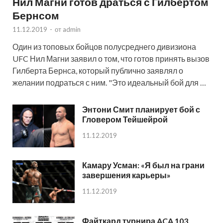
Нил Магни готов драться с Гилбертом
Бернсом
11.12.2019
-
от
admin
Один из топовых бойцов полусреднего дивизиона
UFC Нил Магни заявил о том, что готов принять вызов
Гилберта Бернса, который публично заявлял о
желании подраться с ним. "Это идеальный бой для …
Энтони Смит планирует бой с
Гловером Тейшейрой
11.12.2019
Камару Усман: «Я был на грани
завершения карьеры»
11.12.2019
Файткард турнира ACA 103