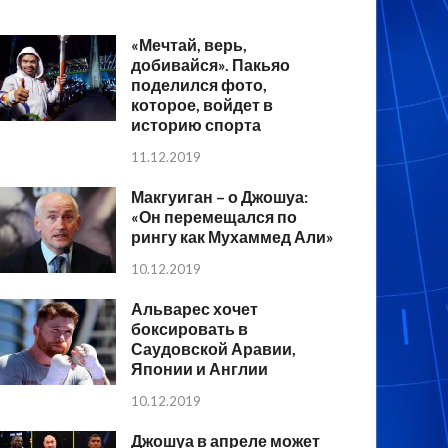
«Мечтай, верь,
добивайся». Пакьяо
поделился фото,
которое, войдет в
историю спорта
11.12.2019
Макгуиган – о Джошуа:
«Он перемещался по
рингу как Мухаммед Али»
10.12.2019
Альварес хочет
боксировать в
Саудовской Аравии,
Японии и Англии
10.12.2019
Джошуа в апреле может