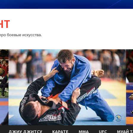
HT
ро боевые искусства.
ДЖИУ ДЖИТСУ
КАРАТЕ
MMA
UFC
МУАЙ Т