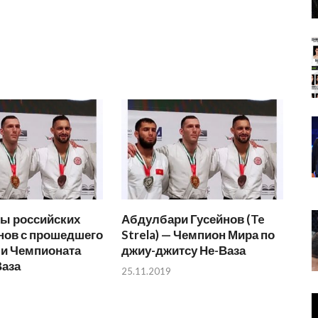
ты российских
Абдулбари Гусейнов (Te
нов с прошедшего
Strela) — Чемпион Мира по
би Чемпионата
джиу-джитсу Не-Ваза
Ваза
25.11.2019