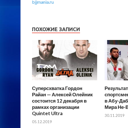
bjjmania.ru
ПОХОЖИЕ ЗАПИСИ
Суперсхватка Гордон
Результа
Райан — Алексей Олейник
спортсме
состоится 12 декабря в
в Абу-Да
рамках организации
Мира Не-
Quintet Ultra
30.11.2019
05.12.2019