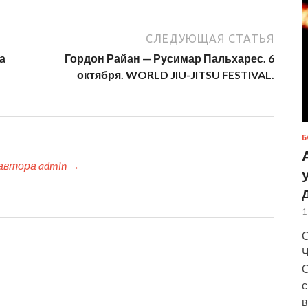
СЛЕДУЮЩАЯ СТАТЬЯ
а
Гордон Райан — Русимар Пальхарес. 6
октября. WORLD JIU-JITSU FESTIVAL.
Б
автора admin →
1
С
Ч
С
с
в