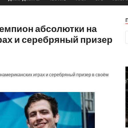
чемпион абсолютки на
рах и серебряный призер
намериканских играх и серебряный призер в своём