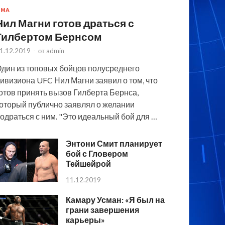
MMA
Нил Магни готов драться с
Гилбертом Бернсом
1.12.2019
-
от
admin
дин из топовых бойцов полусреднего
ивизиона UFC Нил Магни заявил о том, что
отов принять вызов Гилберта Бернса,
оторый публично заявлял о желании
одраться с ним. "Это идеальный бой для …
Энтони Смит планирует
бой с Гловером
Тейшейрой
11.12.2019
Камару Усман: «Я был на
грани завершения
карьеры»