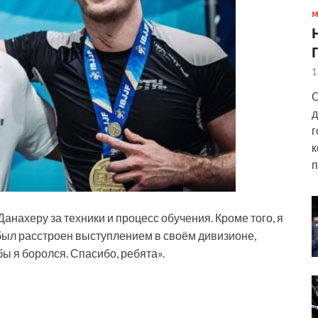
1
О
д
г
к
п
анахеру за техники и процесс обучения.
Кроме того, я
к был расстроен выступлением в своём дивизионе,
бы я боролся. Спасибо, ребята».