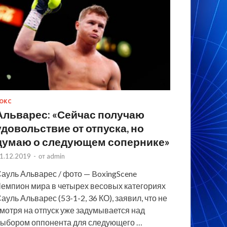
ОКС
Альварес: «Сейчас получаю
удовольствие от отпуска, но
думаю о следующем сопернике»
1.12.2019
-
от
admin
ауль Альварес / фото — BoxingScene
емпион мира в четырех весовых категориях
ауль Альварес (53-1-2, 36 КО), заявил, что не
мотря на отпуск уже задумывается над
ыбором оппонента для следующего …