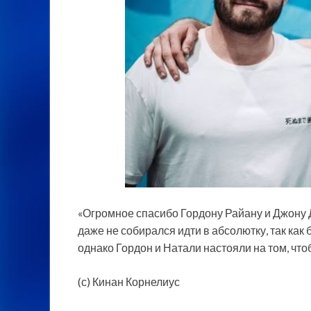
«Огромное спасибо Гордону Райану и Джону Д
даже не собирался идти в абсолютку, так ка
однако Гордон и Натали настояли на том, что
(с) Кинан Корнелиус