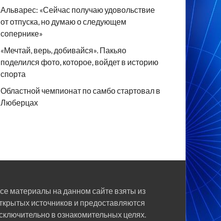
Альварес: «Сейчас получаю удовольствие
от отпуска, но думаю о следующем
сопернике»
«Мечтай, верь, добивайся». Пакьяо
поделился фото, которое, войдет в историю
спорта
Областной чемпионат по самбо стартовал в
Люберцах
се материалы на данном сайте взяты из
ткрытых источников и предоставляются
сключительно в ознакомительных целях.