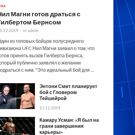
MMA
Нил Магни готов драться с
Гилбертом Бернсом
1.12.2019
-
от
admin
дин из топовых бойцов полусреднего
ивизиона UFC Нил Магни заявил о том, что
отов принять вызов Гилберта Бернса,
оторый публично заявлял о желании
одраться с ним. "Это идеальный бой для …
Энтони Смит планирует
бой с Гловером
Тейшейрой
11.12.2019
Камару Усман: «Я был на
грани завершения
карьеры»