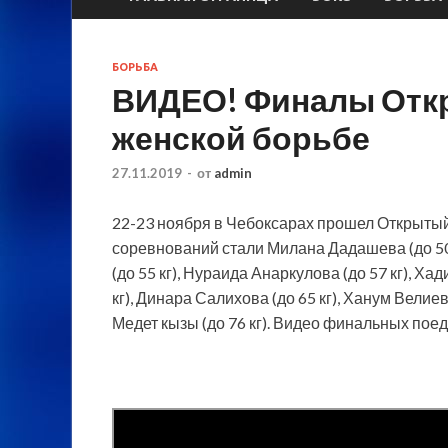
БОРЬБА
ВИДЕО! Финалы Откр
женской борьбе
27.11.2019
-
от
admin
22-23 ноября в Чебоксарах прошел Открытый
соревнований стали Милана Дадашева (до 50 
(до 55 кг), Нураида Анаркулова (до 57 кг), Ха
кг), Динара
Салихова (до 65 кг), Ханум Велиева
Медет кызы (до 76 кг). Видео финальных по