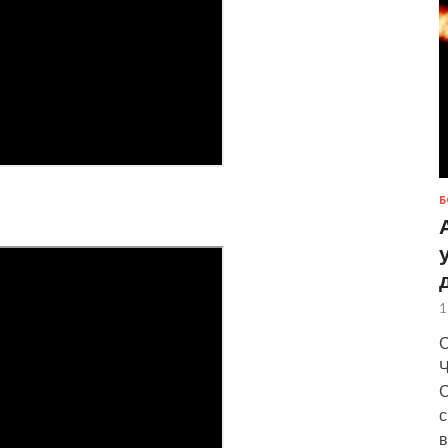
Б
1
С
Ч
С
с
в