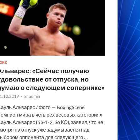
ОКС
Альварес: «Сейчас получаю
удовольствие от отпуска, но
думаю о следующем сопернике»
1.12.2019
-
от
admin
ауль Альварес / фото — BoxingScene
емпион мира в четырех весовых категориях
ауль Альварес (53-1-2, 36 КО), заявил, что не
мотря на отпуск уже задумывается над
ыбором оппонента для следующего …