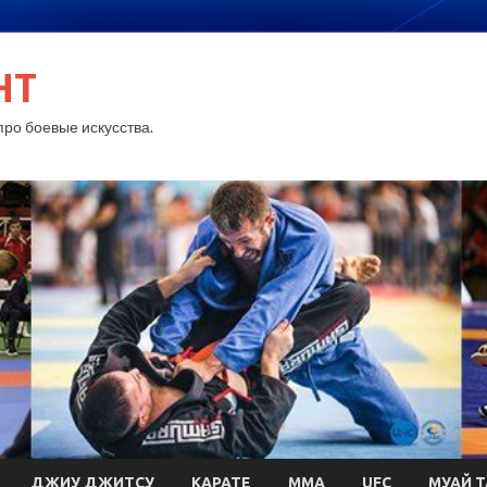
HT
ро боевые искусства.
ДЖИУ ДЖИТСУ
КАРАТЕ
MMA
UFC
МУАЙ Т