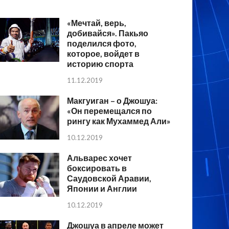
«Мечтай, верь,
добивайся». Пакьяо
поделился фото,
которое, войдет в
историю спорта
11.12.2019
Макгуиган – о Джошуа:
«Он перемещался по
рингу как Мухаммед Али»
10.12.2019
Альварес хочет
боксировать в
Саудовской Аравии,
Японии и Англии
10.12.2019
Джошуа в апреле может