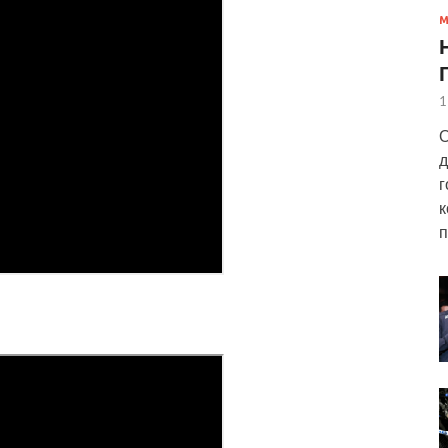
1
О
д
г
к
п