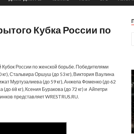
ытого Кубка России по
 Кубок России по женской борьбе. Победителями
кг), Стальвира Оршуш (до 53 кг), Виктория Ваулина
дижат Муртузалиева (до 59 кг), Анжела Фоменко (до 62
 (до 68 кг), Ксения Буракова (до 72 кг) и Айпетри
единков представляет WRESTRUS.RU.