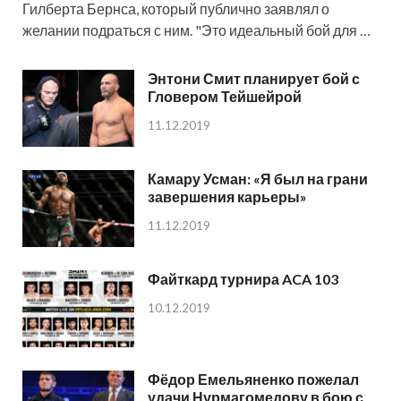
Гилберта Бернса, который публично заявлял о
желании подраться с ним. "Это идеальный бой для …
Энтони Смит планирует бой с
Гловером Тейшейрой
11.12.2019
Камару Усман: «Я был на грани
завершения карьеры»
11.12.2019
Файткард турнира ACA 103
10.12.2019
Фёдор Емельяненко пожелал
удачи Нурмагомедову в бою с