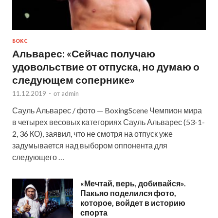
БОКС
Альварес: «Сейчас получаю
удовольствие от отпуска, но думаю о
следующем сопернике»
11.12.2019
-
от
admin
Сауль Альварес / фото — BoxingScene Чемпион мира
в четырех весовых категориях Сауль Альварес (53-1-
2, 36 КО), заявил, что не смотря на отпуск уже
задумывается над выбором оппонента для
следующего …
«Мечтай, верь, добивайся».
Пакьяо поделился фото,
которое, войдет в историю
спорта