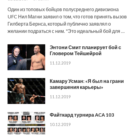
Один из топовых бойцов полусреднего дивизиона
UFC Нил Магни заявил о том, что готов принять вызов
Гилберта Бернса, который публично заявлял о
желании подраться с ним. "Это идеальный бой для …
Энтони Смит планирует бой с
Гловером Тейшейрой
11.12.2019
Камару Усман: «Я был на грани
завершения карьеры»
11.12.2019
Файткард турнира ACA 103
10.12.2019