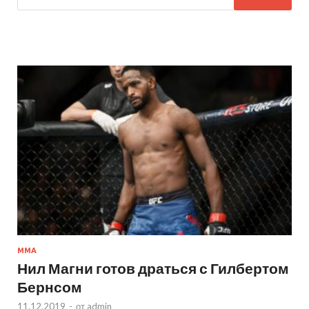
MMA
Нил Магни готов драться с Гилбертом
Бернсом
11.12.2019
-
от
admin