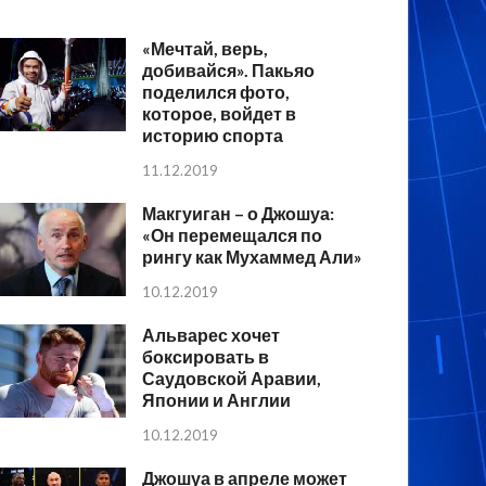
«Мечтай, верь,
добивайся». Пакьяо
поделился фото,
которое, войдет в
историю спорта
11.12.2019
Макгуиган – о Джошуа:
«Он перемещался по
рингу как Мухаммед Али»
10.12.2019
Альварес хочет
боксировать в
Саудовской Аравии,
Японии и Англии
10.12.2019
Джошуа в апреле может