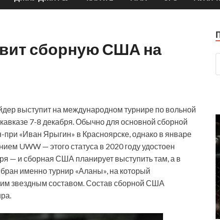
авит сборную США на
дер выступит на международном турнире по вольной
кавказе 7-8 декабря. Обычно для основной сборной
-при «Иван Ярыгин» в Красноярске, однако в январе
нием UWW — этого статуса в 2020 году удостоен
аря — и сборная США планирует выступить там, а в
ыбран именно турнир «Аланы», на который
ким звездным составом. Состав сборной США
ра.