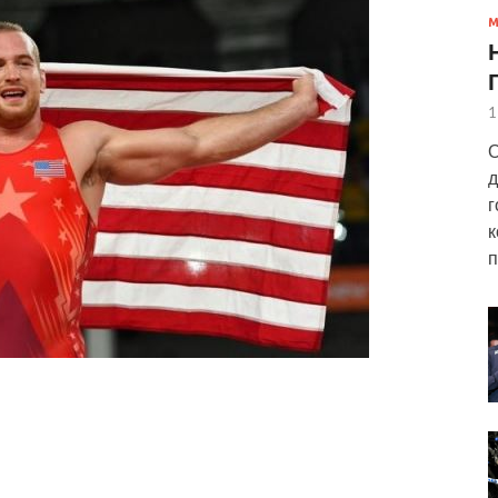
1
О
д
г
к
п