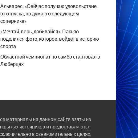
Альварес: «Сейчас получаю удовольствие
от отпуска, но думаю о следующем
сопернике»
«Мечтай, верь, добивайся». Пакьяо
поделился фото, которое, войдет в историю
спорта
Областной чемпионат по самбо стартовал в
Люберцах
се материалы на данном сайте взяты из
ткрытых источников и предоставляются
сключительно в ознакомительных целях.