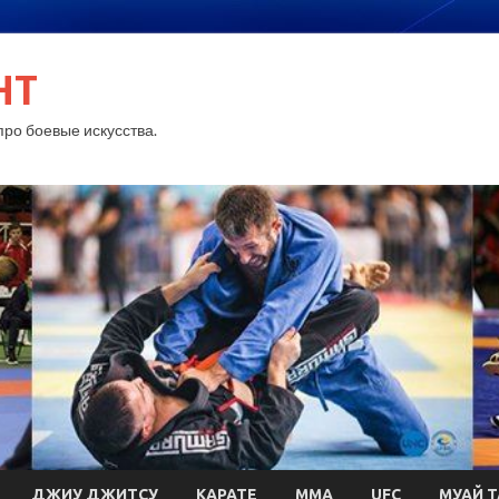
HT
ро боевые искусства.
ДЖИУ ДЖИТСУ
КАРАТЕ
MMA
UFC
МУАЙ Т