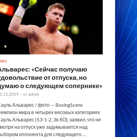
ОКС
Альварес: «Сейчас получаю
удовольствие от отпуска, но
думаю о следующем сопернике»
1.12.2019
-
от
admin
ауль Альварес / фото — BoxingScene
емпион мира в четырех весовых категориях
ауль Альварес (53-1-2, 36 КО), заявил, что не
мотря на отпуск уже задумывается над
ыбором оппонента для следующего …