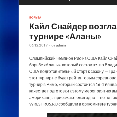
БОРЬБА
Кайл Снайдер возгл
турнире «Аланы»
06.12.2019
-
от
admin
Олимпийский чемпион Рио из США Кайл Снай
борьбе «Аланы», который состоится во Влади
США подготовительный старт к сезону — Гран
этот турнир не будет рейтинговым соревнова
турнир в Риме, который состоится 16-19 янв
качестве подготовки к этому мероприятию в
американцы приезжают ежегодно — но не та
WRESTRUS.RU сообщили в оргкомитете турни