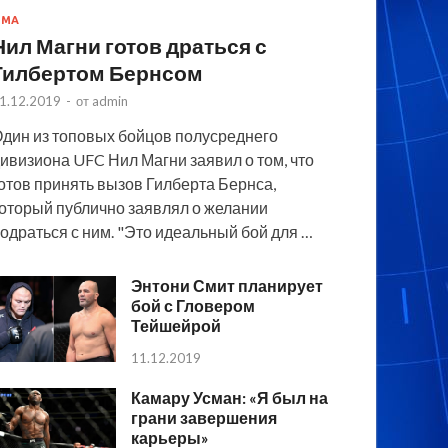
MMA
Нил Магни готов драться с
Гилбертом Бернсом
1.12.2019
-
от
admin
дин из топовых бойцов полусреднего
ивизиона UFC Нил Магни заявил о том, что
отов принять вызов Гилберта Бернса,
оторый публично заявлял о желании
одраться с ним. "Это идеальный бой для …
Энтони Смит планирует
бой с Гловером
Тейшейрой
11.12.2019
Камару Усман: «Я был на
грани завершения
карьеры»