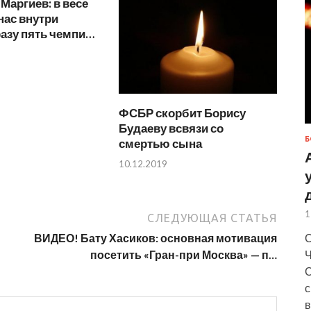
Маргиев: в весе
 нас внутри
азу пять чемпи…
ФСБР скорбит Борису
Будаеву всвязи со
Б
смертью сына
10.12.2019
1
СЛЕДУЮЩАЯ СТАТЬЯ
ВИДЕО! Бату Хасиков: основная мотивация
С
посетить «Гран-при Москва» — п…
Ч
С
с
в