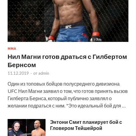
MMA
Нил Магни готов драться с Гилбертом
Бернсом
11.12.2019
-
от
admin
Один из топовых бойцов полусреднего дивизиона
UFC Нил Магни заявил о том, что готов принять вызов
Гилберта Бернса, который публично заявлял о
желании подраться с ним. "Это идеальный бой для …
Энтони Смит планирует бой с
Гловером Тейшейрой