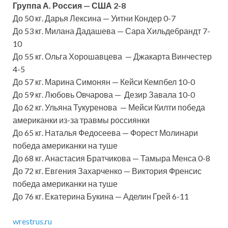
Группа А. Россия — США 2-8
До 50 кг. Дарья Лексина — Уитни Кондер 0-7
До 53 кг. Милана Дадашева — Сара Хильдебрандт 7-
10
До 55 кг. Ольга Хорошавцева — Джакарта Винчестер
4-5
До 57 кг. Марина Симонян — Кейси Кемпбел 10-0
До 59 кг. Любовь Овчарова — Дезир Завала 10-0
До 62 кг. Ульяна Тукуренова — Мейси Килти победа
американки из-за травмы россиянки
До 65 кг. Наталья Федосеева — Форест Молинари
победа американки на туше
До 68 кг. Анастасия Братчикова — Тамыра Менса 0-8
До 72 кг. Евгения Захарченко — Виктория Френсис
победа американки на туше
До 76 кг. Екатерина Букина — Аделин Грей 6-11
wrestrus.ru