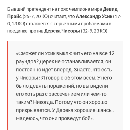
Бывший претендент на пояс чемпиона мира
Девид
Прайс
(25-7, 20 КО) считает, что
Александр Усик
(17-
0, 13 КО) столкнется с серьезными проблемами в
поединке против
Дерека Чисоры
(32-9, 23 КО):
«Сможет ли Усик выключить его на все 12
раундов? Дерек не останавливается, он
постоянно идет вперед. Знаете, что есть
у Чисоры? Я говорю об этом всем. У него
было девять поражений, но вы видели
его хоть раз с рассечением или чем-то
таким? Никогда. Потому что он хорошо
прикрывается. У Дерека хорошие шансы.
Надеюсь, что они проведут бой».