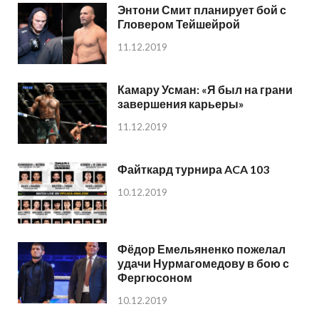
Энтони Смит планирует бой с
Гловером Тейшейрой
11.12.2019
Камару Усман: «Я был на грани
завершения карьеры»
11.12.2019
Файткард турнира ACA 103
10.12.2019
Фёдор Емельяненко пожелал
удачи Нурмагомедову в бою с
Фергюсоном
10.12.2019