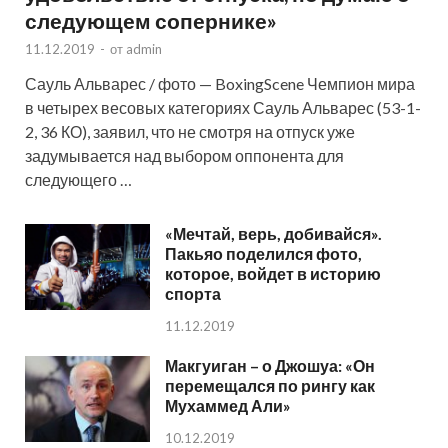
следующем сопернике»
11.12.2019
-
от
admin
Сауль Альварес / фото — BoxingScene Чемпион мира
в четырех весовых категориях Сауль Альварес (53-1-
2, 36 КО), заявил, что не смотря на отпуск уже
задумывается над выбором оппонента для
следующего …
«Мечтай, верь, добивайся».
Пакьяо поделился фото,
которое, войдет в историю
спорта
11.12.2019
Макгуиган – о Джошуа: «Он
перемещался по рингу как
Мухаммед Али»
10.12.2019