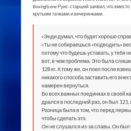
BoxingScene
Руис-старший заявил, что вместо 
крутыми тачками и вечеринками.
«Энди думал, что будет хорошо справ
«Ты не собираешься «подводить» вес
потому что будешь уставать, у тебя н
вот, в чем проблема. Это была слишк
128 кг. К тому же, он поел после взв
никакого способа заставить его внест
намерен вернуться.
Во всех важных поединках в своей ка
дрался в последний раз, он был 121, 
Разница была в том, что перед первы
чтобы сделать это.
Он не слушался из-за славы. Он был с