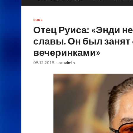
БОКС
Отец Руиса: «Энди не
славы. Он был занят 
вечеринками»
09.12.2019
-
от
admin