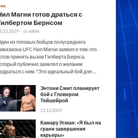
MMA
Нил Магни готов драться с
Гилбертом Бернсом
1.12.2019
-
от
admin
дин из топовых бойцов полусреднего
ивизиона UFC Нил Магни заявил о том, что
отов принять вызов Гилберта Бернса,
оторый публично заявлял о желании
одраться с ним. "Это идеальный бой для …
Энтони Смит планирует
бой с Гловером
Тейшейрой
11.12.2019
Камару Усман: «Я был на
грани завершения
карьеры»