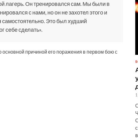
ой лагерь. Он тренировался сам. Мы были в
ировался с нами, но он не захотел этого и
я самостоятельно. Это был худший
г себе сделать».
о основной причиной его поражения в первом бою с
Б
1
С
Ч
С
с
в