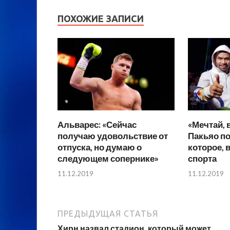
ПОХОЖИЕ ЗАПИСИ
Альварес: «Сейчас
«Мечтай, 
получаю удовольствие от
Пакьяо п
отпуска, но думаю о
которое, 
следующем сопернике»
спорта
11.12.2019
11.12.2019
ПРЕДЫДУЩАЯ СТАТЬЯ
Хирн назвал стадион, который может