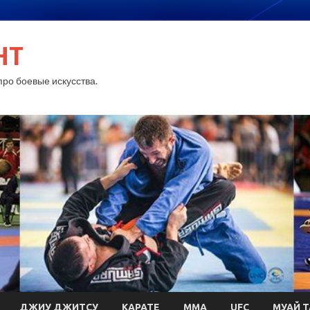
HT
ро боевые искусства.
ДЖИУ ДЖИТСУ
КАРАТЕ
MMA
UFC
МУАЙ Т