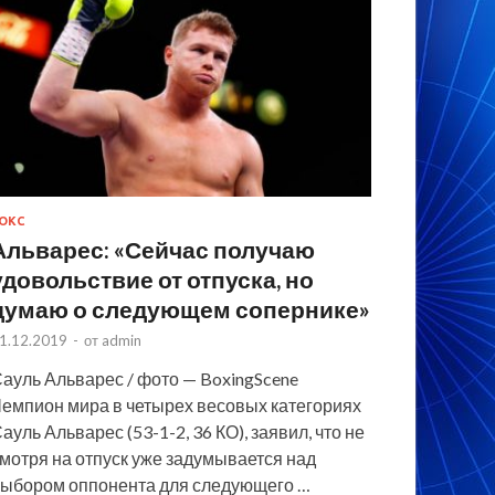
ОКС
Альварес: «Сейчас получаю
удовольствие от отпуска, но
думаю о следующем сопернике»
1.12.2019
-
от
admin
ауль Альварес / фото — BoxingScene
емпион мира в четырех весовых категориях
ауль Альварес (53-1-2, 36 КО), заявил, что не
мотря на отпуск уже задумывается над
ыбором оппонента для следующего …