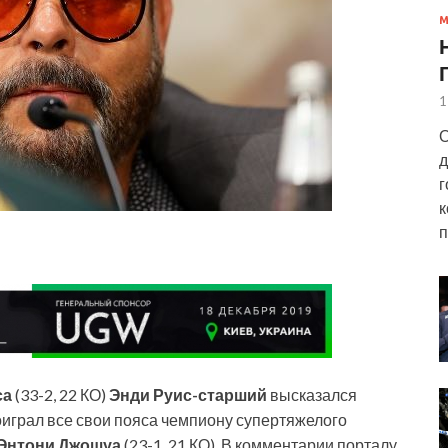
1
О
д
г
к
п
са
(33-2, 22 КО)
Энди Руис-старший
высказался
оиграл все свои пояса чемпиону супертяжелого
Энтони Джошуа
(23-1, 21 КО). В комментарии порталу