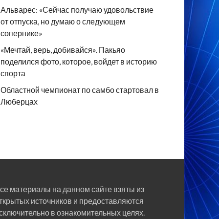
Альварес: «Сейчас получаю удовольствие
от отпуска, но думаю о следующем
сопернике»
«Мечтай, верь, добивайся». Пакьяо
поделился фото, которое, войдет в историю
спорта
Областной чемпионат по самбо стартовал в
Люберцах
се материалы на данном сайте взяты из
ткрытых источников и предоставляются
сключительно в ознакомительных целях.