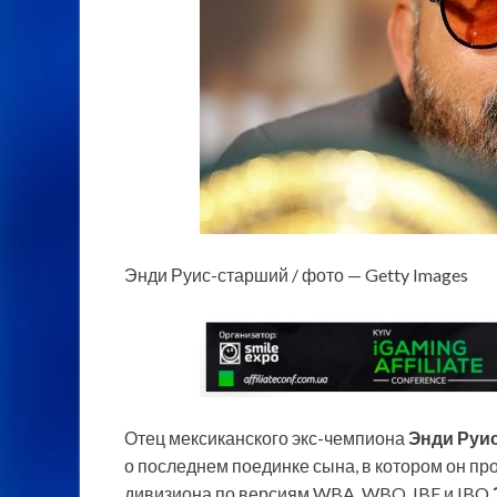
Энди Руис-старший / фото — Getty Images
Отец мексиканского экс-чемпиона
Энди Руи
о последнем поединке сына, в котором он пр
дивизиона по версиям WBA, WBO, IBF и IBO