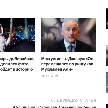
верь, добивайся».
Макгуиган – о Джошуа: «Он
оделился фото,
перемещался по рингу как
войдет в историю
Мухаммед Али»
10.12.2019
СЛЕДУЮЩАЯ СТАТЬЯ
Абдулрашид Садулаев: Снайдер пообещал