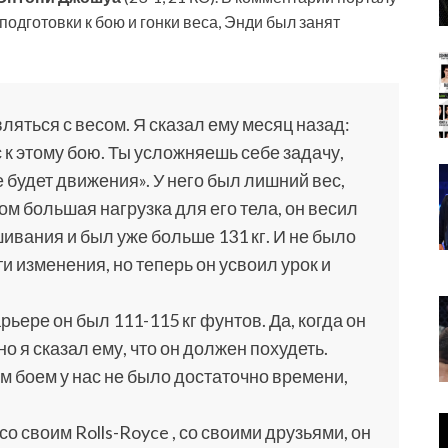
подготовки к бою и гонки веса, Энди был занят
ляться с весом. Я сказал ему месяц назад:
 к этому бою. Ты усложняешь себе задачу,
е будет движения». У него был лишний вес,
ом большая нагрузка для его тела, он весил
ешивания и был уже больше 131 кг. И не было
и изменения, но теперь он усвоил урок и
рьере он был 111-115 кг фунтов. Да, когда он
но я сказал ему, что он должен похудеть.
м боем у нас не было достаточно времени,
о своим Rolls-Royce , со своими друзьями, он