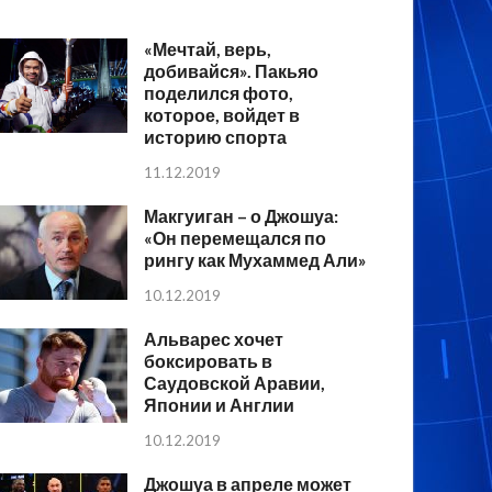
«Мечтай, верь,
добивайся». Пакьяо
поделился фото,
которое, войдет в
историю спорта
11.12.2019
Макгуиган – о Джошуа:
«Он перемещался по
рингу как Мухаммед Али»
10.12.2019
Альварес хочет
боксировать в
Саудовской Аравии,
Японии и Англии
10.12.2019
Джошуа в апреле может