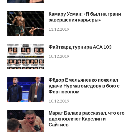
Камару Усман: «Я был на грани
завершения карьеры»
11.12.2019
Файткард турнира ACA 103
10.12.2019
Фёдор Емельяненко пожелал
удачи Нурмагомедову в бою с
Фергюсоном
10.12.2019
Марат Балаев рассказал, что его
вдохновляют Карелин и
Сайтиев