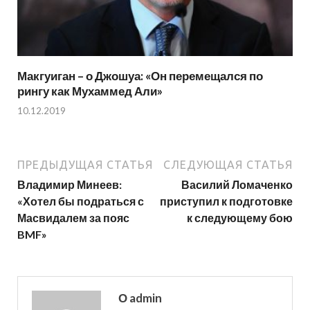
Макгуиган – о Джошуа: «Он перемещался по
рингу как Мухаммед Али»
10.12.2019
ПРЕДЫДУЩАЯ СТАТЬЯ
СЛЕДУЮЩАЯ СТАТЬЯ
Владимир Минеев:
Василий Ломаченко
«Хотел бы подраться с
приступил к подготовке
Масвидалем за пояс
к следующему бою
BMF»
О admin