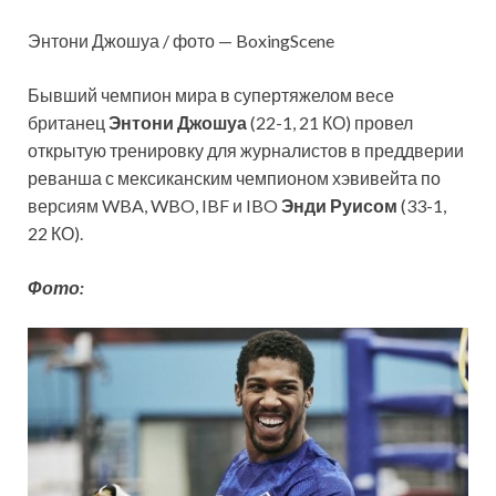
Энтони Джошуа / фото — BoxingScene
Бывший чемпион мира в супертяжелом веcе
британец
Энтони Джошуа
(22-1, 21 КО) провел
открытую тренировку для журналистов в преддверии
реванша с мексиканским чемпионом хэвивейта по
версиям WBA, WBO, IBF и IBO
Энди Руисом
(33-1,
22 КО).
Фото: