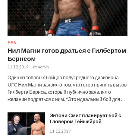
MMA
Нил Магни готов драться с Гилбертом
Бернсом
11.12.2019
-
от
admin
Один из топовых бойцов полусреднего дивизиона
UFC Нил Магни заявил о том, что готов принять вызов
Гилберта Бернса, который публично заявлял о
желании подраться с ним. "Это идеальный бой для …
Энтони Смит планирует бой с
Гловером Тейшейрой
11.12.2019