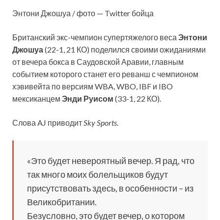
Энтони Джошуа / фото — Twitter бойца
Британский экс-чемпион супертяжелого веса
Энтони
Джошуа
(22-1, 21 КО) поделился своими ожиданиями
от вечера бокса в Саудовской Аравии, главным
событием которого станет его реванш с чемпионом
хэвивейта по версиям WBA, WBO, IBF и IBO
мексиканцем
Энди Руисом
(33-1, 22 КО).
Слова AJ приводит
Sky Sports
.
«Это будет невероятный вечер. Я рад, что
так много моих болельщиков будут
присутствовать здесь, в особенности – из
Великобритании.
Безусловно, это будет вечер, о котором