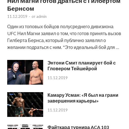
Нил Магни готов драться с Гилбертом
Бернсом
11.12.2019
-
от
admin
Один из топовых бойцов полусреднего дивизиона
UFC Нил Магни заявил о том, что готов принять вызов
Гилберта Бернса, который публично заявлял о
желании подраться с ним. "Это идеальный бой для …
Энтони Смит планирует бой с
Гловером Тейшейрой
11.12.2019
Камару Усман: «Я был на грани
завершения карьеры»
11.12.2019
Файткард турнира ACA 103