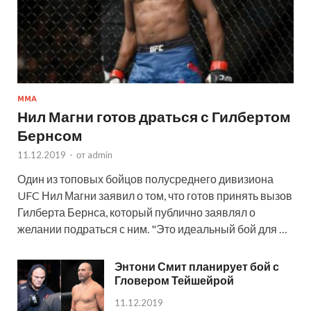
MMA
Нил Магни готов драться с Гилбертом
Бернсом
11.12.2019
-
от
admin
Один из топовых бойцов полусреднего дивизиона
UFC Нил Магни заявил о том, что готов принять вызов
Гилберта Бернса, который публично заявлял о
желании подраться с ним. "Это идеальный бой для …
Энтони Смит планирует бой с
Гловером Тейшейрой
11.12.2019