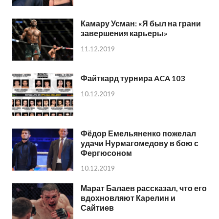
Камару Усман: «Я был на грани
завершения карьеры»
11.12.2019
Файткард турнира ACA 103
10.12.2019
Фёдор Емельяненко пожелал
удачи Нурмагомедову в бою с
Фергюсоном
10.12.2019
Марат Балаев рассказал, что его
вдохновляют Карелин и
Сайтиев