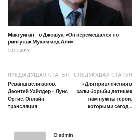
Макгуиган – о Джошуа: «Он перемещался по
рингу как Мухаммед Али»
10.12.2019
ПРЕДЫДУЩАЯ СТАТЬЯ
СЛЕДУЮЩАЯ СТАТЬЯ
Реванш великанов.
«Для привлечения в
Деонтей Уайлдер – Луис
залы борьбы детишек
Ортис. Онлайн
нам нужны герои,
трансляция
которыми сегод…
О admin