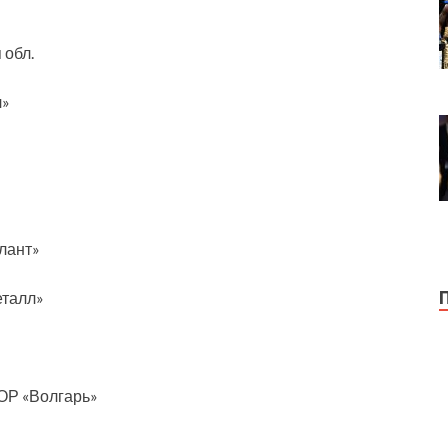
 обл.
л»
лант»
еталл»
ОР «Волгарь»