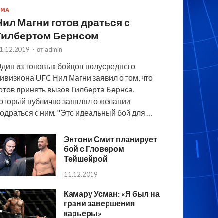
MMA
Нил Магни готов драться с
Гилбертом Бернсом
1.12.2019
-
от
admin
дин из топовых бойцов полусреднего
ивизиона UFC Нил Магни заявил о том, что
отов принять вызов Гилберта Бернса,
оторый публично заявлял о желании
одраться с ним. "Это идеальный бой для …
Энтони Смит планирует
бой с Гловером
Тейшейрой
11.12.2019
Камару Усман: «Я был на
грани завершения
карьеры»