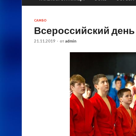
САМБО
Всероссийский день 
21.11.2019
-
от
admin