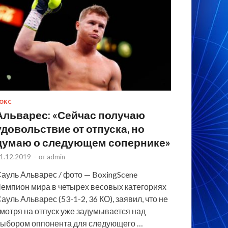
ОКС
Альварес: «Сейчас получаю
удовольствие от отпуска, но
думаю о следующем сопернике»
1.12.2019
-
от
admin
ауль Альварес / фото — BoxingScene
емпион мира в четырех весовых категориях
ауль Альварес (53-1-2, 36 КО), заявил, что не
мотря на отпуск уже задумывается над
ыбором оппонента для следующего …