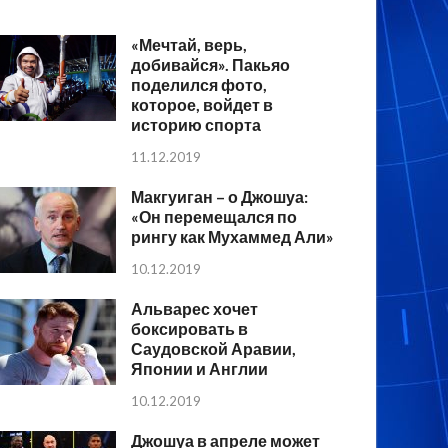
«Мечтай, верь,
добивайся». Пакьяо
поделился фото,
которое, войдет в
историю спорта
11.12.2019
Макгуиган – о Джошуа:
«Он перемещался по
рингу как Мухаммед Али»
10.12.2019
Альварес хочет
боксировать в
Саудовской Аравии,
Японии и Англии
10.12.2019
Джошуа в апреле может