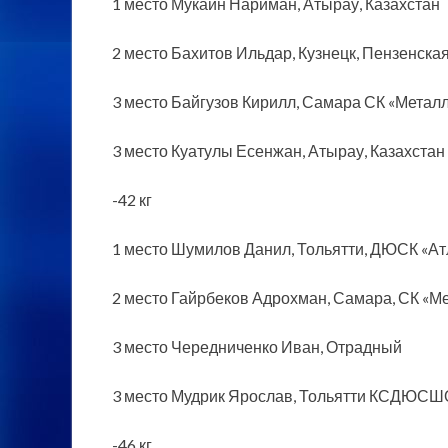
1 место Мукаин Нариман, Атырау, Казахстан
2 место Бахитов Ильдар, Кузнецк, Пензенская
3 место Байгузов Кирилл, Самара СК «Метал
3 место Куатулы Есенжан, Атырау, Казахстан
-42 кг
1 место Шумилов Данил, Тольятти, ДЮСК «Ат
2 место Гайрбеков Адрохман, Самара, СК «М
3 место Чередниченко Иван, Отрадный
3 место Мудрик Ярослав, Тольятти КСДЮСШ
-46 кг