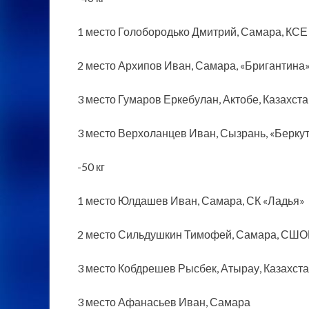
1 место Голобородько Дмитрий, Самара, КСЕ
2 место Архипов Иван, Самара, «Бригантина
3 место Гумаров Еркебулан, Актобе, Казахст
3 место Верхоланцев Иван, Сызрань, «Берку
-50 кг
1 место Юлдашев Иван, Самара, СК «Ладья»
2 место Сильдушкин Тимофей, Самара, СШО
3 место Кобдрешев Рысбек, Атырау, Казахст
3 место Афанасьев Иван, Самара