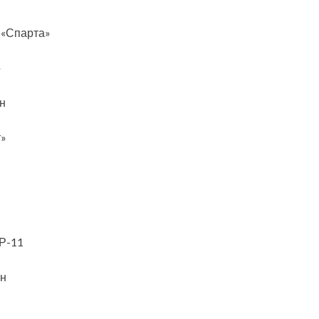
 «Спарта»
»
ан
т»
Р-11
ан