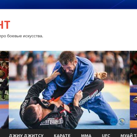
HT
ро боевые искусства.
ДЖИУ ДЖИТСУ
КАРАТЕ
MMA
UFC
МУАЙ Т