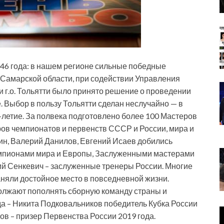
946
года: в нашем регионе сильные победные
 Самарской области, при содействии Управления
 г.о. Тольятти было принято решение о проведении
 Выбор в пользу Тольятти сделан неслучайно — в
-летие. За полвека подготовлено более 100 Мастеров
ров чемпионатов и первенств СССР и России, мира и
ин, Валерий Данилов, Евгений Исаев добились
емпионами мира и Европы, Заслуженными мастерами
ий Сенкевич – заслуженные тренеры России. Многие
аняли достойное место в повседневной жизни.
должают пополнять сборную команду страны и
да – Никита Подковальников победитель Кубка России
ров – призер Первенства России 2019 года.