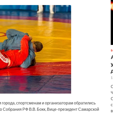
Б
1
С
Ч
С
м города, спортсменам и организаторам обратились
с
 Собрания РФ В.В. Бокк, Вице-президент Самарской
в