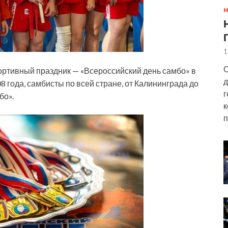
1
О
портивный праздник — «Всероссийский день самбо» в
д
08 года, самбисты по всей стране, от Калининграда до
г
бо».
к
п