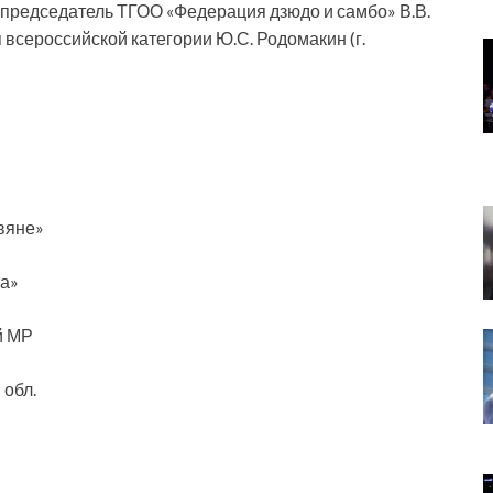
 председатель ТГОО «Федерация дзюдо и самбо» В.В.
 всероссийской категории Ю.С. Родомакин (г.
вяне»
та»
й МР
 обл.