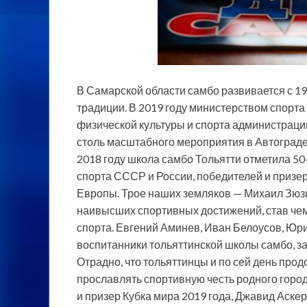
В Самарской области самбо развивается с 1
традиции. В 2019 году министерством спорта
физической культуры и спорта администрации
столь масштабного мероприятия в Автограде.
2018 году школа самбо Тольятти отметила 50
спорта СССР и России, победителей и призе
Европы. Трое наших земляков — Михаил Зюз
наивысших спортивных достижений, став ч
спорта. Евгений Аминев, Иван Белоусов, Юр
воспитанники тольяттинской школы самбо, з
Отрадно, что тольяттинцы и по сей день про
прославлять спортивную честь родного горо
и призер Кубка мира 2019 года, Джавид Аске