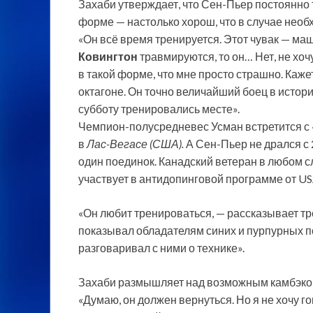
Захаби утверждает, что Сен-Пьер постоянно 
форме — настолько хорош, что в
случае необх
«Он всё время тренируется. Этот чувак — ма
Ковингтон
травмируются, то он… Нет, не хочу
в такой форме, что мне просто страшно. Кажет
октагоне. Он точно величайший боец в истори
субботу тренировались месте».
Чемпион-полусредневес Усман встретится с
в
Лас-Вегасе (США).
А Сен-Пьер не дрался с 
один поединок. Канадский ветеран в любом сл
участвует в антидопинговой программе от U
«Он любит тренироваться, — рассказывает тре
показывал обладателям синих и пурпурных по
разговаривал с ними о технике».
Захаби размышляет над возможным камбэко
«Думаю, он должен вернуться. Но я не хочу гов