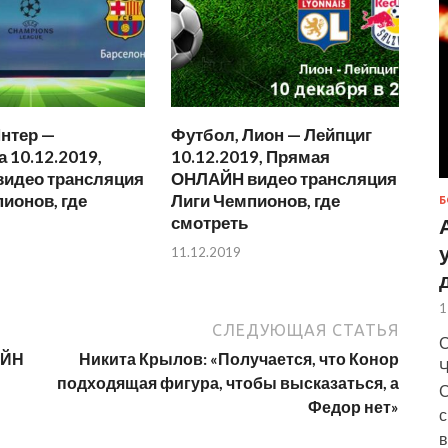
нтер —
Футбол, Лион — Лейпциг
 10.12.2019,
10.12.2019, Прямая
идео трансляция
ОНЛАЙН видео трансляция
ионов, где
Лиги Чемпионов, где
Б
смотреть
11.12.2019
1
СЛЕДУЮЩАЯ СТАТЬЯ
С
АЙН
Никита Крылов: «Получается, что Конор
Ч
подходящая фигура, чтобы высказаться, а
С
Федор нет»
с
в