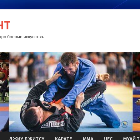
HT
ро боевые искусства.
ДЖИУ ДЖИТСУ
КАРАТЕ
MMA
UFC
МУАЙ Т