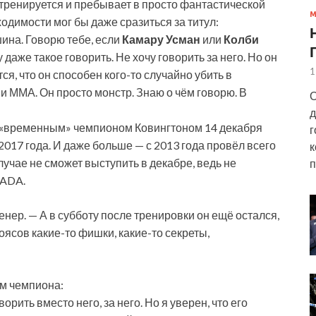
тренируется и пребывает в просто фантастической
одимости мог бы даже сразиться за титул:
шина. Говорю тебе, если
Камару Усман
или
Колби
 даже такое говорить. Не хочу говорить за него. Но он
1
ся, что он способен кого-то случайно убить в
и ММА. Он просто монстр. Знаю о чём говорю. В
О
д
 «временным» чемпионом Ковингтоном 14 декабря
г
2017 года. И даже больше — с 2013 года провёл всего
к
учае не сможет выступить в декабре, ведь не
п
SADA.
нер. — А в субботу после тренировки он ещё остался,
ясов какие-то фишки, какие-то секреты,
м чемпиона:
орить вместо него, за него. Но я уверен, что его