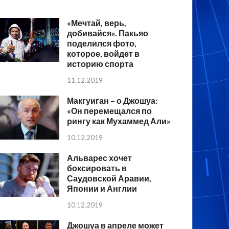
«Мечтай, верь,
добивайся». Пакьяо
поделился фото,
которое, войдет в
историю спорта
11.12.2019
Макгуиган – о Джошуа:
«Он перемещался по
рингу как Мухаммед Али»
10.12.2019
Альварес хочет
боксировать в
Саудовской Аравии,
Японии и Англии
10.12.2019
Джошуа в апреле может