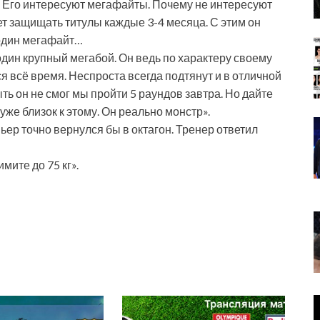
. Его интересуют мегафайты. Почему не интересуют
ет защищать титулы каждые 3-4 месяца. С этим он
 один мегафайт…
дин крупный мегабой. Он ведь по характеру своему
я всё время. Неспроста всегда подтянут и в отличной
ть он не смог мы пройти 5 раундов завтра. Но дайте
уже близок к этому. Он реально монстр».
ьер точно вернулся бы в октагон. Тренер ответил
имите до 75 кг».