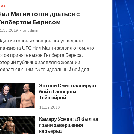
MMA
Нил Магни готов драться с
Гилбертом Бернсом
1.12.2019
-
от
admin
дин из топовых бойцов полусреднего
ивизиона UFC Нил Магни заявил о том, что
отов принять вызов Гилберта Бернса,
оторый публично заявлял о желании
одраться с ним. "Это идеальный бой для …
Энтони Смит планирует
бой с Гловером
Тейшейрой
11.12.2019
Камару Усман: «Я был на
грани завершения
карьеры»