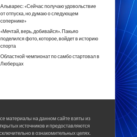
Альварес: «Сейчас получаю удовольствие
от отпуска, но думаю о следующем
сопернике»
«Мечтай, верь, добивайся». Пакьяо
поделился фото, которое, войдет в историю
спорта
Областной чемпионат по самбо стартовал в
Люберцах
се материалы на данном сайте взяты из
ткрытых источников и предоставляются
сключительно в ознакомительных целях.