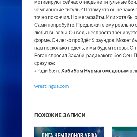
мотивируют сейчас отнюдь не титульные бои
чемпионские титулы? Потому что он не захоч
точно покончил. Но мегафайты. Или хотя бы
Сами попробуйте. Предложите ему реально о
любит вызовы. Он ведь неспроста тренируетс
форме. Он легко пройдёт 5 раундов. Может бы
нам несколько недель, и мы будем готовы. Он 
Роган спросил Захаби, ради какого боя Сен-П
сразу же:
«Ради боя с
Хабибом Нурмагомедовым
в л
wrestlingua.com
ПОХОЖИЕ ЗАПИСИ