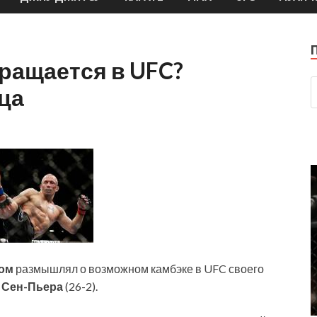
ращается в UFC?
ца
ом
размышлял о возможном камбэке в UFC своего
 Сен-Пьера
(26-2).