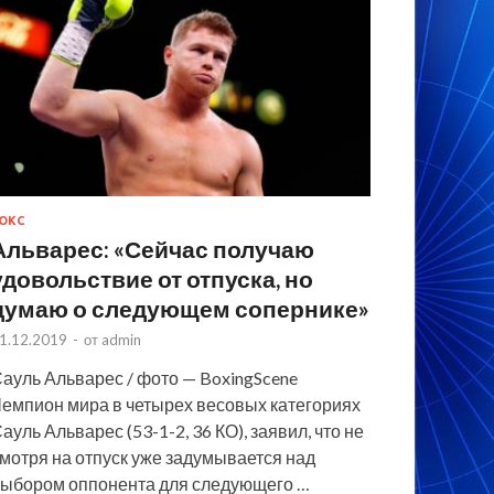
ОКС
Альварес: «Сейчас получаю
удовольствие от отпуска, но
думаю о следующем сопернике»
1.12.2019
-
от
admin
ауль Альварес / фото — BoxingScene
емпион мира в четырех весовых категориях
ауль Альварес (53-1-2, 36 КО), заявил, что не
мотря на отпуск уже задумывается над
ыбором оппонента для следующего …