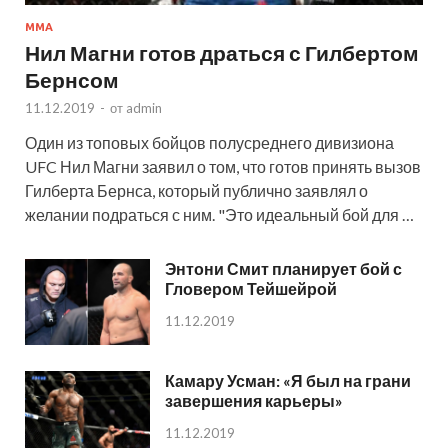
MMA
Нил Магни готов драться с Гилбертом
Бернсом
11.12.2019
-
от
admin
Один из топовых бойцов полусреднего дивизиона
UFC Нил Магни заявил о том, что готов принять вызов
Гилберта Бернса, который публично заявлял о
желании подраться с ним. "Это идеальный бой для …
Энтони Смит планирует бой с
Гловером Тейшейрой
11.12.2019
Камару Усман: «Я был на грани
завершения карьеры»
11.12.2019