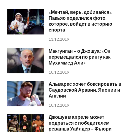
«Мечтай, верь, добивайся».
Пакьяо поделился фото,
которое, войдет в историю
спорта
11.12.2019
Макгуиган – о Джошуа: «Он
перемещался по рингу как
Мухаммед Али»
10.12.2019
Альварес хочет боксировать в
Саудовской Аравии, Японии и
Англии
10.12.2019
Джошуа в апреле может
подраться с победителем
реванша Уайлдер – Фьюри