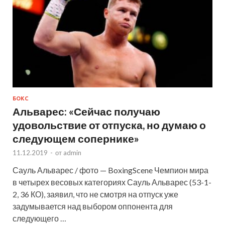
БОКС
Альварес: «Сейчас получаю
удовольствие от отпуска, но думаю о
следующем сопернике»
11.12.2019
-
от
admin
Сауль Альварес / фото — BoxingScene Чемпион мира
в четырех весовых категориях Сауль Альварес (53-1-
2, 36 КО), заявил, что не смотря на отпуск уже
задумывается над выбором оппонента для
следующего …