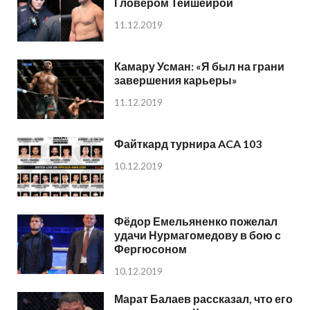
Гловером Тейшейрой
11.12.2019
Камару Усман: «Я был на грани
завершения карьеры»
11.12.2019
Файткард турнира ACA 103
10.12.2019
Фёдор Емельяненко пожелал
удачи Нурмагомедову в бою с
Фергюсоном
10.12.2019
Марат Балаев рассказал, что его