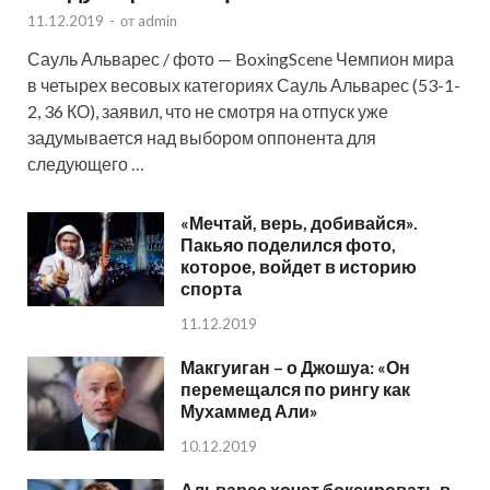
11.12.2019
-
от
admin
Сауль Альварес / фото — BoxingScene Чемпион мира
в четырех весовых категориях Сауль Альварес (53-1-
2, 36 КО), заявил, что не смотря на отпуск уже
задумывается над выбором оппонента для
следующего …
«Мечтай, верь, добивайся».
Пакьяо поделился фото,
которое, войдет в историю
спорта
11.12.2019
Макгуиган – о Джошуа: «Он
перемещался по рингу как
Мухаммед Али»
10.12.2019
Альварес хочет боксировать в