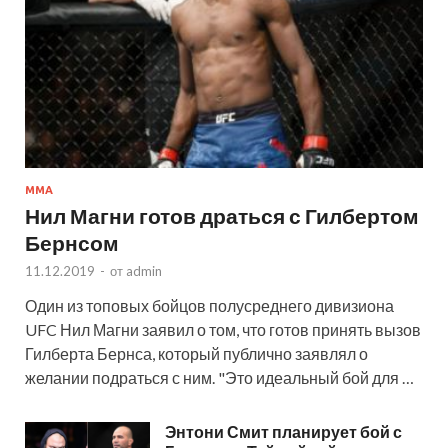
MMA
Нил Магни готов драться с Гилбертом
Бернсом
11.12.2019
-
от
admin
Один из топовых бойцов полусреднего дивизиона
UFC Нил Магни заявил о том, что готов принять вызов
Гилберта Бернса, который публично заявлял о
желании подраться с ним. "Это идеальный бой для …
Энтони Смит планирует бой с