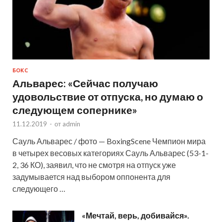
БОКС
Альварес: «Сейчас получаю
удовольствие от отпуска, но думаю о
следующем сопернике»
11.12.2019
-
от
admin
Сауль Альварес / фото — BoxingScene Чемпион мира
в четырех весовых категориях Сауль Альварес (53-1-
2, 36 КО), заявил, что не смотря на отпуск уже
задумывается над выбором оппонента для
следующего …
«Мечтай, верь, добивайся».