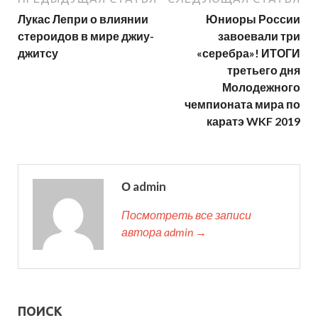
Лукас Лепри о влиянии
Юниоры России
стероидов в мире джиу-
завоевали три
джитсу
«серебра»! ИТОГИ
третьего дня
Молодежного
чемпионата мира по
каратэ WKF 2019
О admin
Посмотреть все записи
автора admin →
ПОИСК