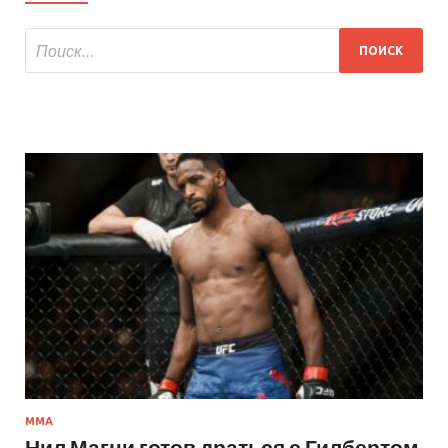
MMA
Нил Магни готов драться с Гилбертом