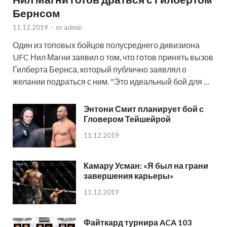
Бернсом
11.12.2019
-
от
admin
Один из топовых бойцов полусреднего дивизиона
UFC Нил Магни заявил о том, что готов принять вызов
Гилберта Бернса, который публично заявлял о
желании подраться с ним. "Это идеальный бой для …
Энтони Смит планирует бой с
Гловером Тейшейрой
11.12.2019
Камару Усман: «Я был на грани
завершения карьеры»
11.12.2019
Файткард турнира ACA 103