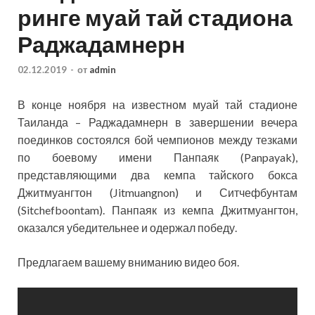
ринге муай тай стадиона
Раджадамнерн
02.12.2019
-
от
admin
В конце ноября на известном муай тай стадионе
Таиланда – Раджадамнерн в завершении вечера
поединков состоялся бой чемпионов между тезками
по боевому имени Панпаяк (Panpayak),
представляющими два кемпа тайского бокса
Джитмуангтон (Jitmuangnon) и Ситчефбунтам
(Sitchefboontam). Панпаяк
из кемпа Джитмуангтон,
оказался убедительнее и одержал победу.
Предлагаем вашему вниманию видео боя.