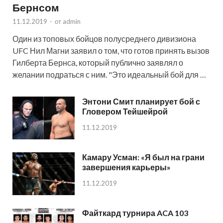
Бернсом
11.12.2019
-
от
admin
Один из топовых бойцов полусреднего дивизиона
UFC Нил Магни заявил о том, что готов принять вызов
Гилберта Бернса, который публично заявлял о
желании подраться с ним. "Это идеальный бой для …
Энтони Смит планирует бой с
Гловером Тейшейрой
11.12.2019
Камару Усман: «Я был на грани
завершения карьеры»
11.12.2019
Файткард турнира ACA 103