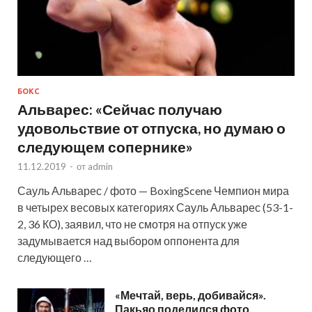
БОКС
Альварес: «Сейчас получаю
удовольствие от отпуска, но думаю о
следующем сопернике»
11.12.2019
-
от
admin
Сауль Альварес / фото — BoxingScene Чемпион мира
в четырех весовых категориях Сауль Альварес (53-1-
2, 36 КО), заявил, что не смотря на отпуск уже
задумывается над выбором оппонента для
следующего …
«Мечтай, верь, добивайся».
Пакьяо поделился фото,