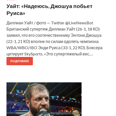
Уайт: «Надеюсь, Джошуа побьет
Руиса»
Диллиан Уайт / фото — Twitter @LiveNewsBot
Британский супертяж Диллиан Уайт (26-1, 18 КО)
заявил, что его соотечественнику Энтони Джошуа
(22-1, 21 КО) вполне по силам одолеть чемпиона
WBA/WBO/IBO Энди Руиса (33-1, 22 КО). Боксера
цитирует SkySports. «Это супертяжелый вес.…
ПОДРОБНЕЕ