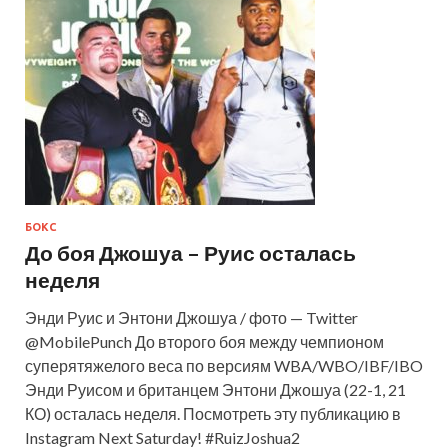
БОКС
До боя Джошуа – Руис осталась
неделя
Энди Руис и Энтони Джошуа / фото — Twitter
@MobilePunch До второго боя между чемпионом
суперятяжелого веса по версиям WBA/WBO/IBF/IBO
Энди Руисом и британцем Энтони Джошуа (22-1, 21
КО) осталась неделя. Посмотреть эту публикацию в
Instagram Next Saturday! #RuizJoshua2